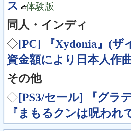
ス
体験版
同人・インディ
◇
[PC] 『Xydonia』(ザ
資金額により日本人作
その他
◇
[PS3/セール] 『グラディ
『まもるクンは呪われてしまっ