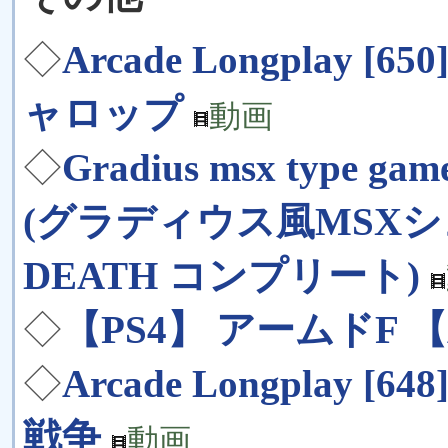
◇
Arcade Longplay [650]
ャロップ
動画
◇
Gradius msx type ga
(グラディウス風MSXシュ
DEATH コンプリート)
◇
【PS4】 アームドF 【Are
◇
Arcade Longplay [648
戦争
動画