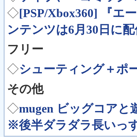
◇
[PSP/Xbox360]
ンテンツは6月30日に
フリー
◇
シューティング＋ポーカー
その他
◇
mugen ビッグコア
※後半ダラダラ長いっ