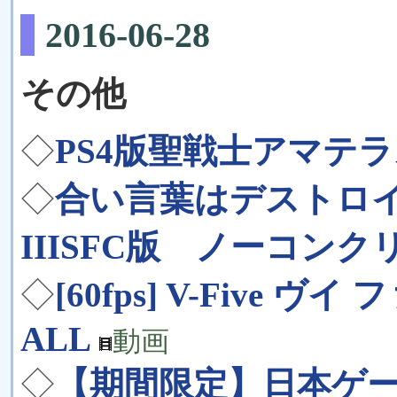
2016-06-28
その他
◇
PS4版聖戦士アマテ
◇
合い言葉はデストロ
IIISFC版 ノーコンク
◇
[60fps] V-Five ヴイ 
ALL
動画
◇
【期間限定】日本ゲ