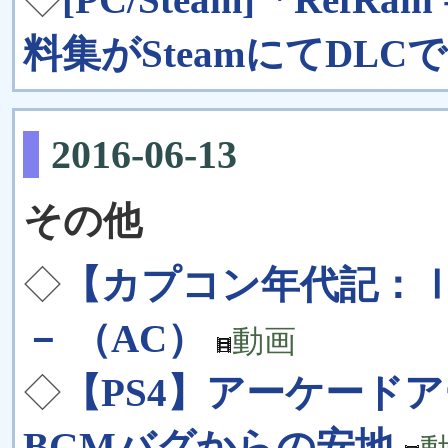
料集がSteamにてDLC
2016-06-13
その他
◇
【カプコン年代記：Ⅰ】－
－ （AC）
動画
◇
【PS4】アーケード
BGMバグからの安地