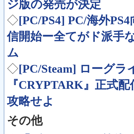
ジ版の発売が決定
◇
[PC/PS4] PC/海外P
信開始ー全てがド派手
ム
◇
[PC/Steam] ロ
『CRYPTARK』正
攻略せよ
その他