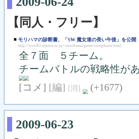
2009-06-24
【同人・フリー】
■
モリハマの診断書、「SW 魔女達の長い午後」を公開
http://www81.sakura.ne.jp/~morihama/game/swstgframe.html
全７面 ５チーム。
チームバトルの戦略性が
[コメ]
[編]
(+1677)
[消]
2009-06-23