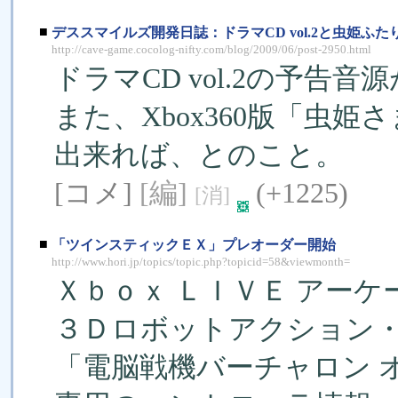
■
デススマイルズ開発日誌：ドラマCD vol.2と虫姫ふ
http://cave-game.cocolog-nifty.com/blog/2009/06/post-2950.html
ドラマCD vol.2の予告
また、Xbox360版「虫
出来れば、とのこと。
[コメ]
[編]
(+1225)
[消]
■
「ツインスティックＥＸ」プレオーダー開始
http://www.hori.jp/topics/topic.php?topicid=58&viewmonth=
Ｘｂｏｘ ＬＩＶＥ アーケ
３Ｄロボットアクション
「電脳戦機バーチャロン オラ