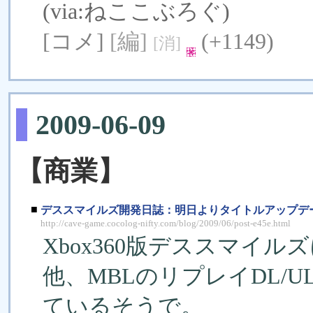
(via:
ねここぶろぐ
)
[コメ]
[編]
(+1149)
[消]
2009-06-09
【商業】
■
デススマイルズ開発日誌：明日よりタイトルアップデ
http://cave-game.cocolog-nifty.com/blog/2009/06/post-e45e.html
Xbox360版デススマイ
他、MBLのリプレイDL/
ているそうで。