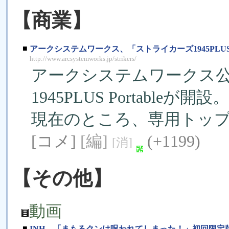
【商業】
■
アークシステムワークス、「ストライカーズ1945PLUS P
http://www.arcsystemworks.jp/strikers/
アークシステムワークス
1945PLUS Portableが開設。
現在のところ、専用トッ
[コメ]
[編]
(+1199)
[消]
【その他】
動画
■
INH、「まもるクンは呪われてしまった！」初回限定