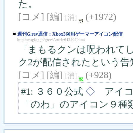
た。
[コメ]
[編]
(+1972)
[消]
■
週刊G.rev通信：Xbox360用ゲーマーアイコン配信
http://maglog.jp/grev/Article643406.html
「まもるクンは呪われてし
ク2が配信されたという告
[コメ]
[編]
(+928)
[消]
#1: ３６０公式
◇
アイコ
「のわ」のアイコン９種