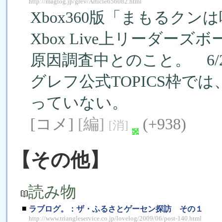
http://maglog.jp/grev/Article656082.html
Xbox360版「まもるク
Xbox Live上リーダー
原因調査中とのこと。 6/2
グレフ公式TOPICS枠では
っていない。
[コメ]
[編]
(+938)
[消]
【その他】
読み物
■
ラブログ。：ザ・ふるさとゲーセン探訪 その１
http://www.triangleservice.co.jp/lovelog/2009/06/post-140.html