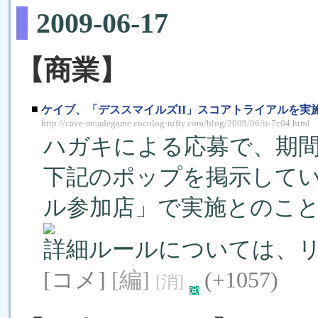
2009-06-17
【商業】
■
ケイブ、「デススマイルズII」スコアトライアルを実
http://cave-arcadegame.cocolog-nifty.com/blog/2009/06/ii-7c04.html
ハガキによる応募で、期間は6
下記のポップを掲示して
ル参加店」で実施とのこ
詳細ルールについては、
[コメ]
[編]
(+1057)
[消]