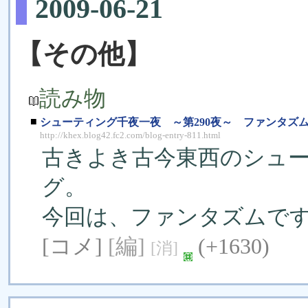
2009-06-21
【その他】
読み物
■
シューティング千夜一夜 ～第290夜～ ファンタズ
http://khex.blog42.fc2.com/blog-entry-811.html
古きよき古今東西のシュ
グ。
今回は、ファンタズムで
[コメ]
[編]
(+1630)
[消]