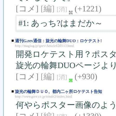
[コメ]
[編]
(+1221)
[消]
#1: あっち?はまだか～
■
週刊G.rev通信：旋光の輪舞DUO：ロケテスト!
http://maglog.jp/grev/Article630113.html
開発ロケテスト用？ポス
旋光の輪舞DUOページよ
[コメ]
[編]
(+930)
[消]
■
旋光の輪舞ＤＵＯ、都内二ヶ所ロケテスト告知
http://www.grev.co.jp/ronde2/index.html
何やらポスター画像のよ