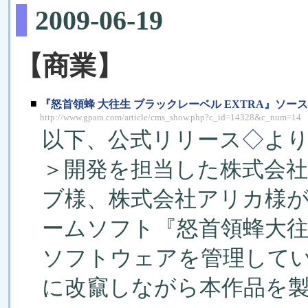
2009-06-19
【商業】
■
『怒首領蜂 大往生 ブラックレーベル EXTRA』ソ
http://www.gpara.com/article/cms_show.php?c_id=14328&c_num=14
以下、公式リリース
◇
よ
＞開発を担当した株式会
ブ様、株式会社アリカ様が共同
ームソフト『怒首領蜂大
ソフトウェアを管理して
に改竄しながら本作品を