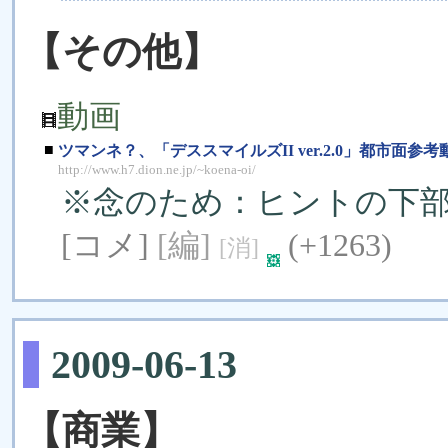
【その他】
動画
■
ツマンネ？、「デススマイルズII ver.2.0」都市面参
http://www.h7.dion.ne.jp/~koena-oi/
※念のため：ヒントの下
[コメ]
[編]
(+1263)
[消]
2009-06-13
【商業】