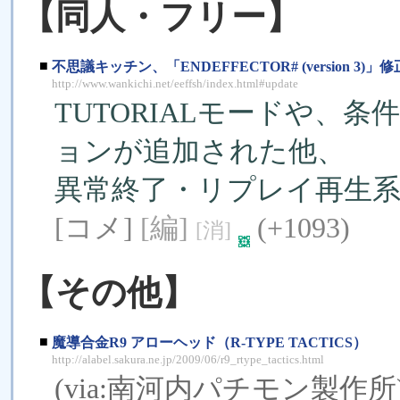
【同人・フリー】
■
不思議キッチン、「ENDEFFECTOR# (version 3)」修
http://www.wankichi.net/eeffsh/index.html#update
TUTORIALモードや、
ョンが追加された他、
異常終了・リプレイ再生
[コメ]
[編]
(+1093)
[消]
【その他】
■
魔導合金R9 アローヘッド（R-TYPE TACTICS）
http://alabel.sakura.ne.jp/2009/06/r9_rtype_tactics.html
(via:
南河内パチモン製作所