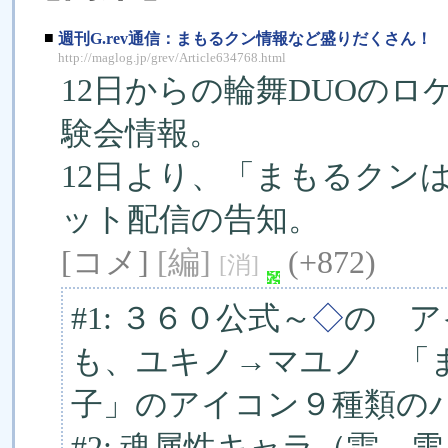
■
週刊G.rev通信：まもるクン情報など盛りだくさん！
http://maglog.jp/grev/Article634768.html
12日からの輪舞DUOの
験会情報。
12日より、「まもるクン
ット配信の告知。
[コメ]
[編]
(+872)
[消]
#1: ３６０公式～
◇
の ア
も、ユキノ→マユノ 「
子」のアイコン９種類の
#2: 魂属性キャラ（雷