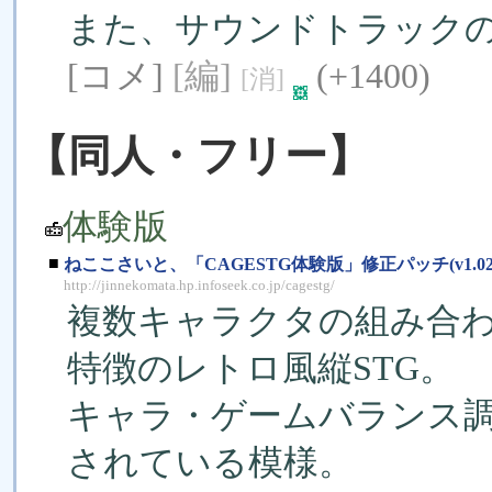
また、サウンドトラック
[コメ]
[編]
(+1400)
[消]
【同人・フリー】
体験版
■
ねここさいと、「CAGESTG体験版」修正パッチ(v1.0
http://jinnekomata.hp.infoseek.co.jp/cagestg/
複数キャラクタの組み合
特徴のレトロ風縦STG。
キャラ・ゲームバランス
されている模様。