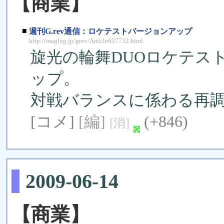
【商業】
■
週刊G.rev通信：ロケテストバージョンアップ
http://maglog.jp/grev/Article637732.html
旋光の輪舞DUOロケテスト
ップ。
対戦バランスに係わる再
[コメ]
[編]
(+846)
[消]
2009-06-14
【商業】