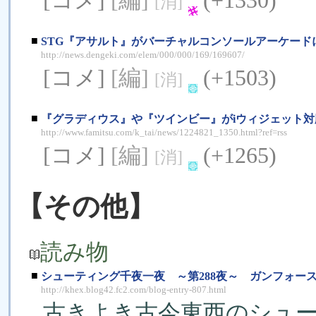
[コメ]
[編]
(+1330)
[消]
■
STG『アサルト』がバーチャルコンソールアーケード
http://news.dengeki.com/elem/000/000/169/169607/
[コメ]
[編]
(+1503)
[消]
■
『グラディウス』や『ツインビー』がiウィジェット
http://www.famitsu.com/k_tai/news/1224821_1350.html?ref=rss
[コメ]
[編]
(+1265)
[消]
【その他】
読み物
■
シューティング千夜一夜 ～第288夜～ ガンフォー
http://khex.blog42.fc2.com/blog-entry-807.html
古きよき古今東西のシュ