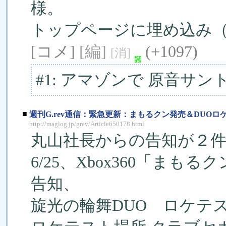
様。
トップページに埋め込み（ﾌﾘ
[コメ]
[編]
(+1097)
[消]
#1: アマゾンで 原音サ
■
週刊G.rev通信：緊急更新：まもるクン発売＆DUOロ
http://maglog.jp/grev/Article650178.html
丸山社長からの告知が２
6/25、Xbox360「ま
告知、
旋光の輪舞DUO ロケテ