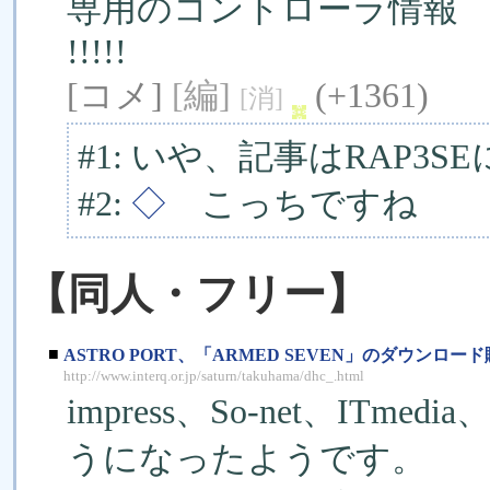
専用のコントローラ情報
!!!!!
[コメ]
[編]
(+1361)
[消]
#1: いや、記事はRAP3
#2:
◇
こっちですね
【同人・フリー】
■
ASTRO PORT、「ARMED SEVEN」のダウンロー
http://www.interq.or.jp/saturn/takuhama/dhc_.html
impress、So-net、ITm
うになったようです。