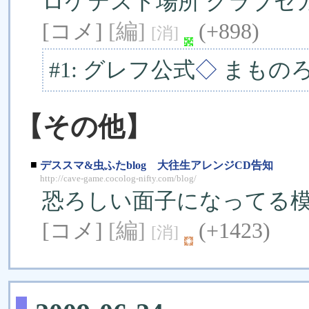
ロケテスト場所 クラブセ
[コメ]
[編]
(+898)
[消]
#1: グレフ公式
◇
まものろ
【その他】
■
デススマ&虫ふたblog 大往生アレンジCD告知
http://cave-game.cocolog-nifty.com/blog/
恐ろしい面子になってる
[コメ]
[編]
(+1423)
[消]