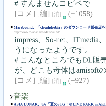
# すんませんコピペで
[コメ]
[編]
(+1058)
[消]
■
Marsbound、「cloudphobia」のダウンロード販売店
http://www.dwahan.net/Marsbound/
impress、So-net、ITm
うになったようです。
# こんなところでもDL
が、どこも母体はamisoft
[コメ]
[編]
(+927)
[消]
音楽
■
ASIA LUNAR、8/6『夏のSTG！＠LIVE PARK in A