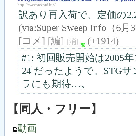
http://sweeprecord.biz/
訳あり再入荷で、定価の2,2
(via:
Super Sweep Inf
[コメ]
[編]
(+1914)
[消]
#1: 初回販売開始は200
24 だったようで。ST
ラにも期待…。
【同人・フリー】
動画