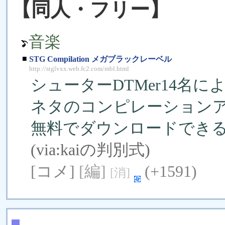
【同人・フリー】
音楽
■
STG Compilation メガブラックレーベル
http://stglvxx.web.fc2.com/mbl.html
シューターDTMer14名
ネタのコンピレーション
無料でダウンロードでき
(via:
kaiの判別式
)
[コメ]
[編]
(+1591)
[消]