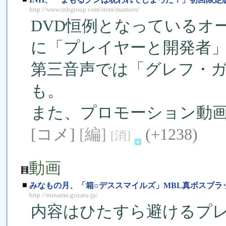
http://www.inhgroup.com/item/mamoru/
DVD恒例となっているオ
に「プレイヤーと開発者
第三音声では「グレフ・
も。
また、プロモーション動
[コメ]
[編]
(+1238)
[消]
動画
■
みなもの月、「箱○デススマイルズ」MBL真ボスブラ
http://minamo.gozaru.jp/
内容はひたすら避けるプレ