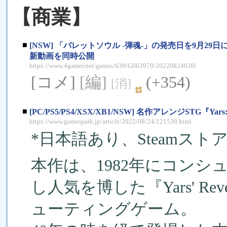
【商業】
■
[NSW] 「バレットソウル -弾魂-」の発売日を9月
新動画を同時公開
https://www.4gamer.net/games/639/G063979/20220824039/
[コメ]
[編]
(+354)
[消]
■
[PC/PS5/PS4/XSX/XB1/NSW] 名作アレンジSTG
https://www.gamespark.jp/article/2022/08/24/121539.html
*日本語あり、Steamスト
本作は、1982年にコンシュー
し人気を博した『Yars' R
ューティングゲーム。