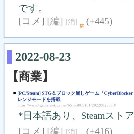
です。
[コメ]
[編]
(+445)
[消]
2022-08-23
【商業】
■
[PC/Steam] STG＆ブロック崩しゲーム「CyberBlock
レンジモードを搭載
https://www.4gamer.net/games/651/G065181/20220823070/
*日本語あり、Steamスト
[コメ]
[編]
(+416)
[消]