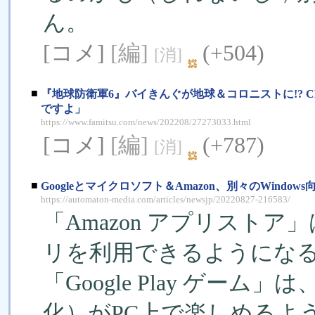
ん。
[コメ]
[編]
(+504)
[消]
■
『地球防衛軍6』バイきんぐが地球＆コロニストに!? 
ですよ」
https://www.famitsu.com/news/202208/27273033.html
[コメ]
[編]
(+787)
[消]
■
Googleとマイクロソフト＆Amazon、別々のWind
https://automaton-media.com/articles/newsjp/20220827-216583/
「Amazon アプリストア」は、
リを利用できるようにな
「Google Play ゲーム
化）がPC上で楽しめるようにな