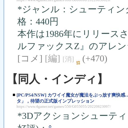
*ジャンル：シューティング 
格：440円
本作は1986年にリリー
ルファックスZ』のアレ
[コメ]
[編]
(+470)
[消]
【同人・インディ】
■
[PC/PS4/NSW] カワイイ魔女が魔法をぶっ放す爽
タ」，待望の正式版インプレッション
https://www.4gamer.net/games/550/G055055/20220823097/
*3Dアクションシューティン