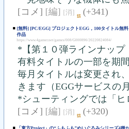
[コメ]
[編]
(+341)
[消]
■
[無料] [PC/EGG] プロジェクトEGG，100タイ
作品
https://www.4gamer.net/games/008/G000896/20220824084/
*【第１０弾ラインナップ（
有料タイトルの一部を期
毎月タイトルは変更され、
きます（EGGサービスの
*シューティングでは「ヒ
[コメ]
[編]
(+320)
[消]
■
「東方Project」の“ふもふも”ぬいぐるみシリーズ4