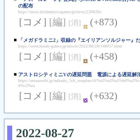
の配布
https://news.denfaminicogamer.jp/news/220829o
[コメ]
[編]
(+873)
[消]
■
「メガドラミニ2」収録の『エイリアンソルジャー』だ
https://www.inside-games.jp/article/2022/08/28/140057.html
[コメ]
[編]
(+458)
[消]
■
アストロシティミニVの遅延問題 電源による遅延解
https://seesaawiki.jp/mikado_5ch_template/d/%a5%a2%a5%
4%c2%ea
[コメ]
[編]
(+632)
[消]
2022-08-27