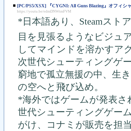
■
[PC/PS5/XSX] 『CYGNI: All Guns Blazing
https://youtu.be/edmDNWtmFVM
*日本語あり、Steamスト
目を見張るようなビジュ
してマインドを溶かすア
次世代シューティングゲ
窮地で孤立無援の中、生
の空へと飛び込め。
*海外ではゲームが発表さ
世代シューティングゲー
がけ、コナミが販売を担