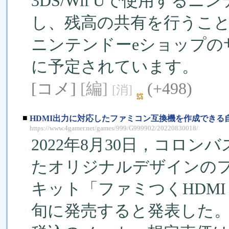
3DS/Wii Uで使用する
し、残高の共有を行うこ
ニンテンドーeショップのサ
に予定されています。
[コメ]
[編]
(+498)
[消]
■
HDMI出力に対応したファミコン互換機を作成できる
https://www.4gamer.net/games/999/G999902/20220830018/
2022年8月30日，コロン
たオリジナルデザインの
キット「ファミつくHDMI
旬に発売すると発表した