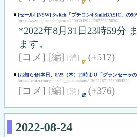
■
[セール] [NSW] Switch「プチコン4 SmileBASIC
https://www.4gamer.net/games/420/G042044/20220825030/
*2022年8月31日23時
ます。
[コメ]
[編]
(+517)
[消]
■
[お知らせ]本日、8/25（木）21時より「グランゼーラの
https://twitter.com/granzella_games/status/1562618717539684359
[コメ]
[編]
(+376)
[消]
2022-08-24