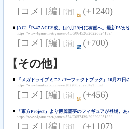
[コメ]
[編]
(+1240)
[消]
■
[AC]「P-47 ACES改」は9月29日に稼働へ。最
https://www.4gamer.net/games/645/G064526/20220824139/
[コメ]
[編]
(+700)
[消]
【その他】
■
『メガドライブミニ2 パーフェクトブック』10月27日
https://www.famitsu.com/news/202208/25273421.html
[コメ]
[編]
(+456)
[消]
■
「東方Project」より博麗霊夢のフィギュアが登場
https://www.4gamer.net/games/574/G057439/20220825133/
[コメ]
[編]
(+1107)
[消]