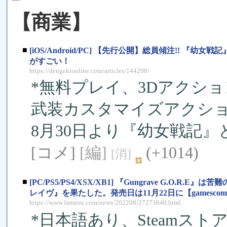
【商業】
■
[iOS/Android/PC] 【先行公開】総員傾注!!
がすごい！
https://dengekionline.com/articles/144208/
*無料プレイ、3Dアクシ
武装カスタマイズアクシ
8月30日より『幼女戦記
[コメ]
[編]
(+1014)
[消]
■
[PC/PS5/PS4/XSX/XB1] 『Gungrave G
レイヴ』を果たした。発売日は11月22日に【gamescom 
https://www.famitsu.com/news/202208/27273640.html
*日本語あり、Steamスト