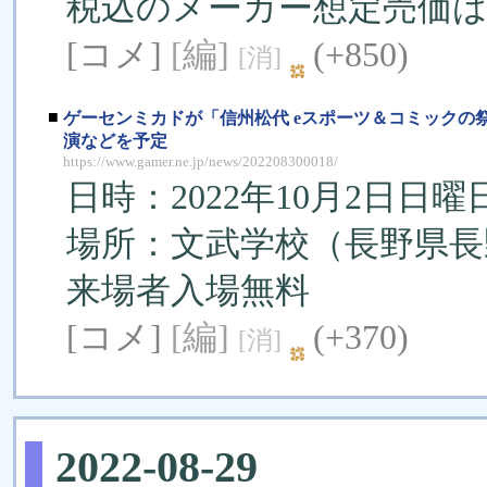
税込のメーカー想定売価は，
[コメ]
[編]
(+850)
[消]
■
ゲーセンミカドが「信州松代 eスポーツ＆コミックの
演などを予定
https://www.gamer.ne.jp/news/202208300018/
日時：2022年10月2日日曜日10
場所：文武学校（長野県長野
来場者入場無料
[コメ]
[編]
(+370)
[消]
2022-08-29