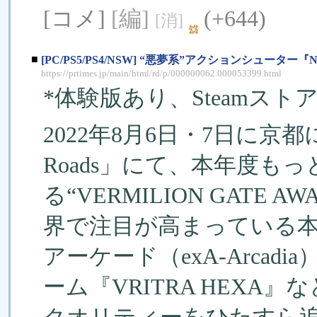
[コメ]
[編]
(+644)
[消]
■
[PC/PS5/PS4/NSW] “悪夢系”アクションシューター
https://prtimes.jp/main/html/rd/p/000000062.000053399.html
*体験版あり、Steamスト
2022年8月6日・7日に京都に
Roads」にて、本年度も
る“VERMILION GATE
界で注目が高まっている
アーケード（exA-Arca
ーム『VRITRA HEX