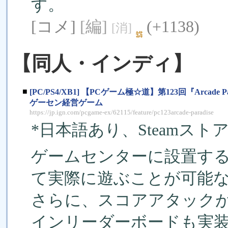
す。
[コメ]
[編]
(+1138)
[消]
【同人・インディ】
■
[PC/PS4/XB1] 【PCゲーム極☆道】第123回『Arc
ゲーセン経営ゲーム
https://jp.ign.com/pcgame-ex/62115/feature/pc123arcade-paradise
*日本語あり、Steamスト
ゲームセンターに設置する
て実際に遊ぶことが可能
さらに、スコアアタック
インリーダーボードも実