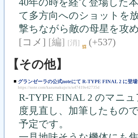
40年の時を経て登場した
て多方向へのショットを
撃ちながら敵の母星を攻
[コメ]
[編]
(+537)
[消]
【その他】
■
グランゼーラの公式noteにて R-TYPE FINAL 
https://note.com/kazumakujo/n/n47419e42735d
R-TYPE FINAL 2 
度見直し、加筆したもの
予定です。
一見地味そうな機体にも