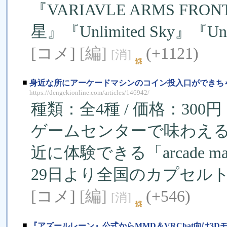
『VARIAVLE ARMS F
星』『Unlimited Sky』『Unli
[コメ]
[編]
(+1121)
[消]
■
身近な所にアーケードマシンのコイン投入口ができち
https://dengekionline.com/articles/146942/
種類：全4種 / 価格：300
ゲームセンターで味わえ
近に体験できる「arcade m
29日より全国のカプセル
[コメ]
[編]
(+546)
[消]
■
『アズールレーン』公式からMMD＆VRChat向け3