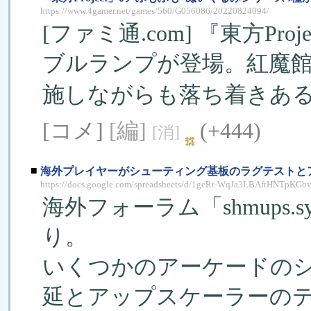
https://www.4gamer.net/games/560/G056086/20220824094/
[ファミ通.com] 『東方P
ブルランプが登場。紅魔
施しながらも落ち着きあるデ
[コメ]
[編]
(+444)
[消]
■
海外プレイヤーがシューティング基板のラグテストと
https://docs.google.com/spreadsheets/d/1geRt-WqJa3LBAftHNTpK
海外フォーラム「shmups.sys
り。
いくつかのアーケードの
延とアップスケーラーの