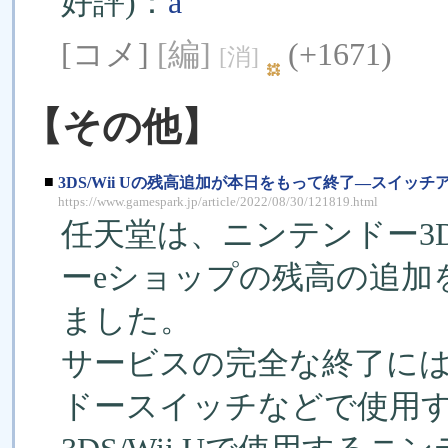
好評)：
â
[コメ]
[編]
(+1671)
[消]
【その他】
■
3DS/Wii Uの残高追加が本日をもって終了―スイ
https://www.gamespark.jp/article/2022/08/30/121819.html
任天堂は、ニンテンドー3D
ーeショップの残高の追加を
ました。
サービスの完全な終了に
ドースイッチなどで使用