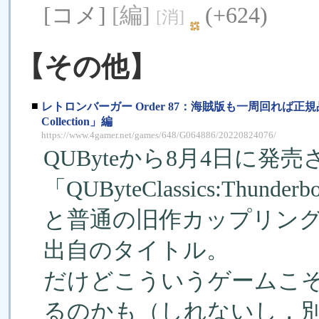
[コメ]
[編]
(+624)
[消]
【その他】
■
レトロンバーガー Order 87：海賊版も一周回れば正規品
Collection」編
https://www.4gamer.net/games/648/G064886/20220824076/
QUByteから8月4日に発売
「QUByteClassics:Thunde
と普通の旧作カップリン
出自のタイトル。
だけどこういうゲームこ
るのかも（しれないし，