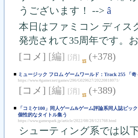
うございます！ -->
â
本日はファミコン ディス
発売されて35周年です。お
[コメ]
[編]
(+378)
[消]
■
ミュージック フロム ゲームワールド：Track 255
https://www.4gamer.net/games/296/G029627/20220818071/
[コメ]
[編]
(+389)
[消]
■
「コミケ100」同人ゲーム&ゲーム評論系同人誌ピックア
個性的なタイトル集う
https://www.gamespark.jp/article/2022/08/28/121768.html
シューティング系では以