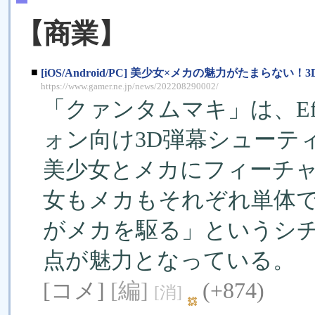
【商業】
■
[iOS/Android/PC] 美少女×メカの魅力がたま
https://www.gamer.ne.jp/news/202208290002/
「クァンタムマキ」は、E
ォン向け3D弾幕シューティ
美少女とメカにフィーチャ
女もメカもそれぞれ単体
がメカを駆る」というシ
点が魅力となっている。
[コメ]
[編]
(+874)
[消]