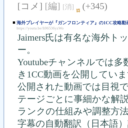
[コメ]
[編]
(+345)
[消]
■
海外プレイヤーが『ガンフロンティア』の1CC攻略動
https://youtu.be/Ii96536yzWo
Jaimers氏は有名な海
ー。
Youtubeチャンネルで
き1CC動画を公開してい
公開された動画では目視
テージごとに事細かな解
ランクの仕組みや調整方
字幕の自動翻訳（日本語