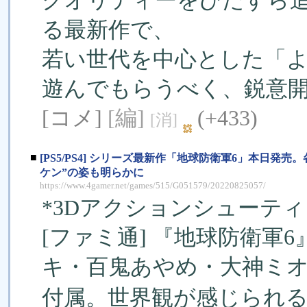
クオリティーをひたすら
る最新作で、
若い世代を中心とした「
遊んでもらうべく、鋭意
[コメ]
[編]
(+433)
[消]
■
[PS5/PS4] シリーズ最新作「地球防衛軍6」本日
ケン”の姿も明らかに
https://www.4gamer.net/games/515/G051579/20220825057/
*3Dアクションシューテ
[ファミ通] 『地球防衛軍
キ・百鬼あやめ・大神ミオ
付属。世界観が感じられる最