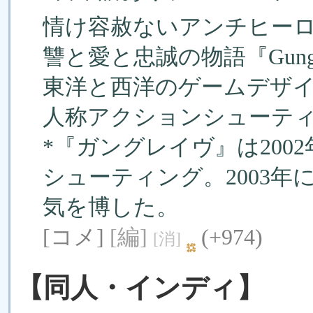
情け容赦ないアンチヒー
讐と愛と忠誠の物語『Gungrav
東洋と西洋のゲームデザ
人称アクションシューテ
*『ガングレイヴ』は200
シューティング。2003
気を博した。
[コメ]
[編]
(+974)
[消]
【同人・インディ】