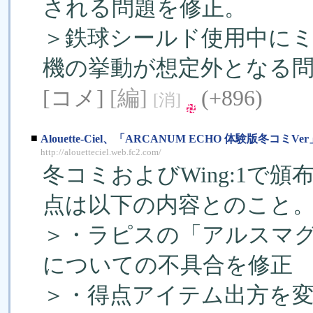
される問題を修正。
＞鉄球シールド使用中に
機の挙動が想定外となる
[コメ]
[編]
(+896)
[消]
■
Alouette-Ciel、「ARCANUM ECHO 体験版冬コミVe
http://alouetteciel.web.fc2.com/
冬コミおよびWing:1で
点は以下の内容とのこと
＞・ラピスの「アルスマグナ
についての不具合を修正
＞・得点アイテム出方を