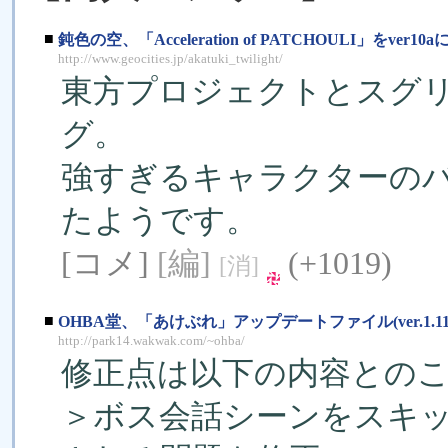
■
鈍色の空、「Acceleration of PATCHOULI」をver10
http://www.geocities.jp/akatuki_twilight/
東方プロジェクトとスグ
グ。
強すぎるキャラクターの
たようです。
[コメ]
[編]
(+1019)
[消]
■
OHBA堂、「あけぶれ」アップデートファイル(ver.1.1
http://park14.wakwak.com/~ohba/
修正点は以下の内容との
＞ボス会話シーンをスキ