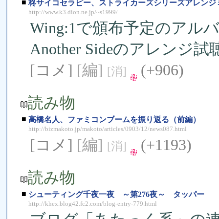
■
柊サイコセラピー、ストライカーズシリーズアレンジミニ
http://www.k3.dion.ne.jp/~s1999/
Wing:1で頒布予定のアル
Another Sideのアレ
[コメ]
[編]
(+906)
[消]
読み物
■
高橋名人、ファミコンブームを振り返る（前編）
http://bizmakoto.jp/makoto/articles/0903/12/news087.html
[コメ]
[編]
(+1193)
[消]
読み物
■
シューティング千夜一夜 ～第276夜～ タッパー
http://khex.blog42.fc2.com/blog-entry-779.html