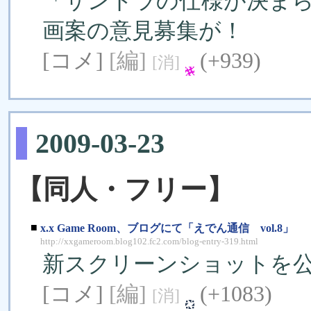
「サントラの仕様が決ま
画案の意見募集が！
[コメ]
[編]
(+939)
[消]
2009-03-23
【同人・フリー】
■
x.x Game Room、ブログにて「えでん通信 vol.8」
http://xxgameroom.blog102.fc2.com/blog-entry-319.html
新スクリーンショットを
[コメ]
[編]
(+1083)
[消]