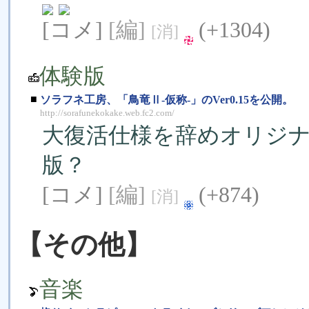
[コメ]
[編]
(+1304)
[消]
体験版
■
ソラフネ工房、「鳥竜Ⅱ-仮称-」のVer0.15を公開。
http://sorafunekokake.web.fc2.com/
大復活仕様を辞めオリジ
版？
[コメ]
[編]
(+874)
[消]
【その他】
音楽