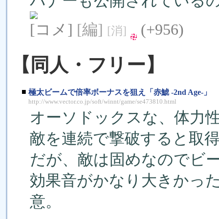
バナーも公開されている
[コメ]
[編]
(+956)
[消]
【同人・フリー】
■
極太ビームで倍率ボーナスを狙え「赤鯱 -2nd Age-」
http://www.vector.co.jp/soft/winnt/game/se473810.html
オーソドックスな、体力性の
敵を連続で撃破すると取
だが、敵は固めなのでビ
効果音がかなり大きかっ
意。