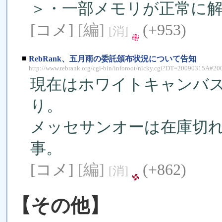
＞・一部メモリが正常に
[コメ]
[編]
(+953)
[消]
■
RebRank、五月雨の委託頒布状況について告知
http://www.rebrank.org/cgi-bin/inforoot/nicky.cgi?DT=20090315A#2
現在はホワイトキャンバス通
り。
メッセサンオーは在庫切れ
事。
[コメ]
[編]
(+862)
[消]
【その他】