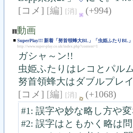
[コメ]
[編]
(+994)
[消]
動画
■
SuperPlay!!! 新着「努首領蜂大BL」「虫姫ふたりBL」
http://www.super-play.co.uk/index.php?content=1
ガシャ～ン!!
虫姫ふたりはレコとパル
努首領蜂大はダブルプレ
[コメ]
[編]
(+1068)
[消]
#1: 誤字や妙な略し方
#2: 誤字はともかく略は