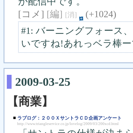
が配信中です。
[コメ]
[編]
(+1024)
[消]
#1: バーニングフォー
いですね!あれっベラ棒
2009-03-25
【商業】
■
ラブログ：２００ＸサントラＣＤ企画アンケート
http://www.triangleservice.co.jp/lovelog/2009/03/200xcd.html