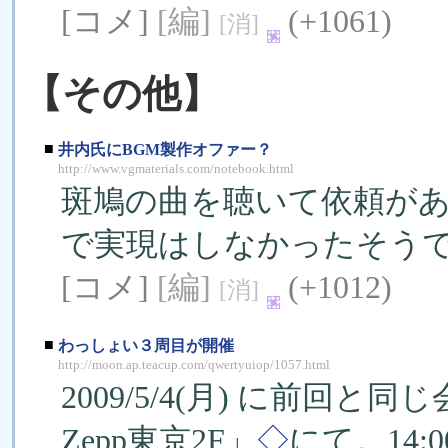
[コメ]
[編]
(+1061)
[消]
【その他】
■
井内氏にBGM製作オファー？
http://www.vgmaterials.com/notebook.html
斑鳩の曲を聴いて依頼が
で実現はしなかったそう
[コメ]
[編]
(+1012)
[消]
■
わっしょい３周目が開催
http://moon.ap.teacup.com/qwertyuiop/1057.html
2009/5/4(月) に前
Zepp東京2F」
◇
にて。14: