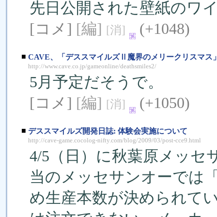
先日公開された壁紙のワ
[コメ]
[編]
(+1048)
[消]
■
CAVE、「デススマイルズⅡ魔界のメリークリスマス
http://www.cave.co.jp/gameonline/deathsmiles2/
5月予定だそうで。
[コメ]
[編]
(+1050)
[消]
■
デススマイルズ開発日誌: 体験会実施について
http://cave-game.cocolog-nifty.com/blog/2009/03/post-cce9.html
4/5（日）に秋葉原メッセ
当のメッセサンオーでは
め生産本数が決められて