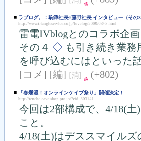
■
ラブログ。：駒澤社長×藤野社長 インタビュー（その3
http://www.triangleservice.co.jp/lovelog/2009/03/-3.html
雷電IVblogとのコラボ
その４
◇
も引き続き業務
を呼び込むにはといった
[コメ]
[編]
(+802)
[消]
■
「春爛漫！オンラインケイブ祭り」開催決定！
http://tencho.cave.shop-pro.jp/?eid=303141
今回は2部構成で、4/18(土
こと。
4/18(土)はデススマイ