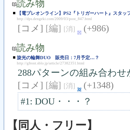
読み物
■
【電プレオンライン】PS2『トリガーハート』スタッフ
http://dps.dengeki.com/2009/03/post_847.html
[コメ]
[編]
(+986)
[消]
読み物
■
旋光の輪舞DUO 販売日：7月予定…？
http://gfront.sblo.jp/article/27382351.html
288パターンの組み合わ
[コメ]
[編]
(+1348)
[消]
#1: DOU・・・？
【同人・フリー】