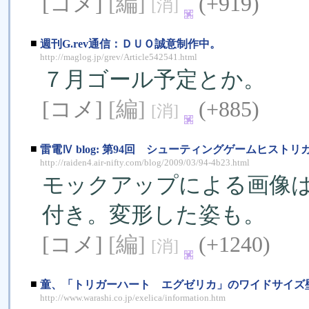
[コメ]
[編]
(+919)
[消]
■
週刊G.rev通信：ＤＵＯ誠意制作中。
http://maglog.jp/grev/Article542541.html
７月ゴール予定とか。
[コメ]
[編]
(+885)
[消]
■
雷電Ⅳ blog: 第94回 シューティングゲームヒストリ
http://raiden4.air-nifty.com/blog/2009/03/94-4b23.html
モックアップによる画像
付き。変形した姿も。
[コメ]
[編]
(+1240)
[消]
■
童、「トリガーハート エグゼリカ」のワイドサイズ
http://www.warashi.co.jp/exelica/information.htm