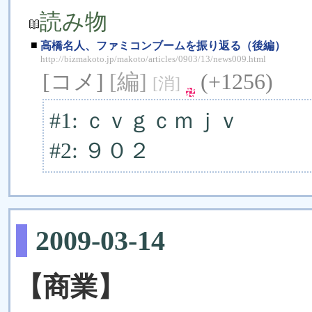
読み物
■
高橋名人、ファミコンブームを振り返る（後編）
http://bizmakoto.jp/makoto/articles/0903/13/news009.html
[コメ]
[編]
(+1256)
[消]
#1: ｃｖｇｃｍｊｖ
#2: ９０２
2009-03-14
【商業】