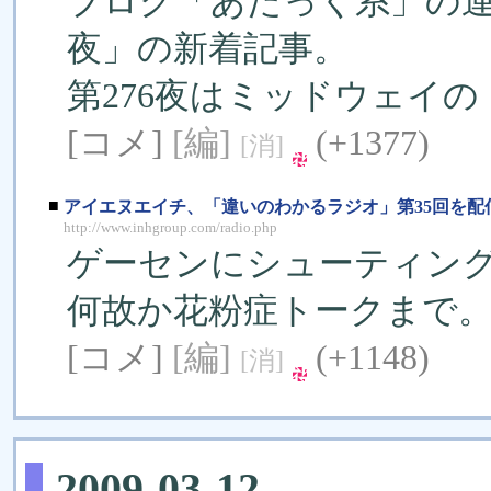
ブログ「あたっく系」の
夜」の新着記事。
第276夜はミッドウェイ
[コメ]
[編]
(+1377)
[消]
■
アイエヌエイチ、「違いのわかるラジオ」第35回を配
http://www.inhgroup.com/radio.php
ゲーセンにシューティン
何故か花粉症トークまで
[コメ]
[編]
(+1148)
[消]
2009-03-12