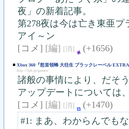
夜」の新着記事。
第278夜は今は亡き東亜
アイ～ン
[コメ]
[編]
(+1656)
[消]
■
Xbox 360『怒首領蜂 大往生 ブラックレーベル EX
http://5pb.jp/games/
諸般の事情により、だそ
アップデートについては
[コメ]
[編]
(+1470)
[消]
#1: まあ、わからんでも