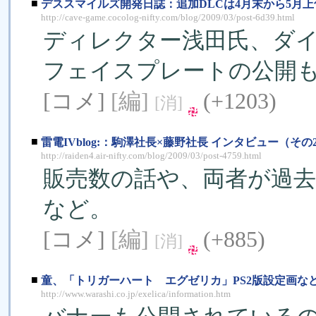
■
デススマイルズ開発日誌：追加DLCは4月末から5月
http://cave-game.cocolog-nifty.com/blog/2009/03/post-6d39.html
ディレクター浅田氏、ダイ
フェイスプレートの公開
[コメ]
[編]
(+1203)
[消]
■
雷電IVblog:：駒澤社長×藤野社長 インタビュー（その
http://raiden4.air-nifty.com/blog/2009/03/post-4759.html
販売数の話や、両者が過
など。
[コメ]
[編]
(+885)
[消]
■
童、「トリガーハート エグゼリカ」PS2版設定画な
http://www.warashi.co.jp/exelica/information.htm