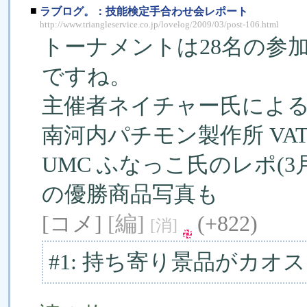
■
ラブログ。：技能検定手合わせ会レポート
http://www.triangleservice.co.jp/lovelog/2009/03/post-106.html
トーナメントは28名の参
ですね。
主催者ネイチャー氏によ
南河内パチモン製作所 VA
UMC ふなっこ氏のレポ(3月
の優勝商品写真も
[コメ]
[編]
(+822)
[消]
#1: 持ち寄り景品がカオ