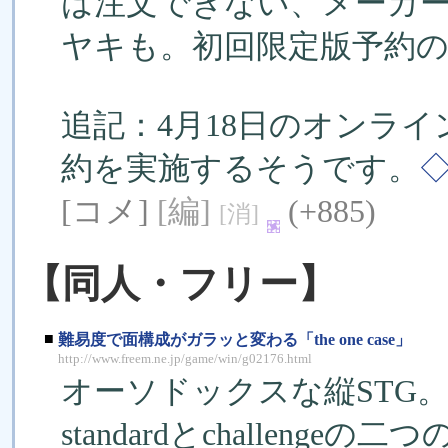
は注文できない、メーカ
ヤキも。初回限定版予約
追記：4月18日のオンラ
約を実施するそうです。
[コメ]
[編]
(+885)
[消]
【同人・フリー】
■
難易度で面構成がガラッと変わる「the one case」
http://www.freem.ne.jp/game/win/g02176.html
オーソドックスな縦STG。
standardとchallenge