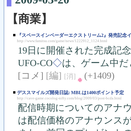
【商業】
■
『スペースインベーダーエクストリーム2』発売記念
http://www.famitsu.com/game/news/1222912_1124.html
19日に開催された完成記
UFO-CO
◇
は、ゲーム中だ
[コメ]
[編]
(+1409)
[消]
■
デススマイルズ開発日誌: MBLは1400ポイント予定
http://cave-game.cocolog-nifty.com/blog/2009/03/post-bcda.html
配信時期についてのアナ
は配信価格のアナウンス