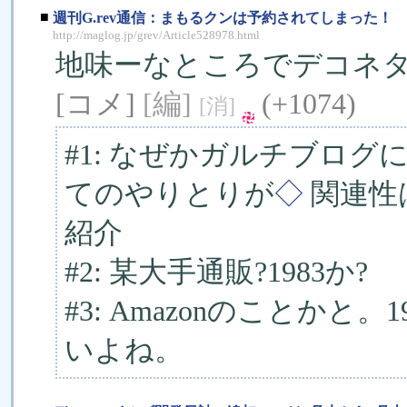
■
週刊G.rev通信：まもるクンは予約されてしまった！
http://maglog.jp/grev/Article528978.html
地味ーなところでデコネ
[コメ]
[編]
(+1074)
[消]
#1: なぜかガルチブロ
てのやりとりが
◇
関連性
紹介
#2: 某大手通販?1983か?
#3: Amazonのことか
いよね。