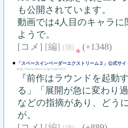
も公開されています。
動画では4人目のキャラに
ようで。
[コメ]
[編]
(+1348)
[消]
■
「スペースインベーダーエクストリーム２」公式サイ
http://www.taito.co.jp/csm/sie2/
『前作はラウンドを起動す
る」「展開が急に変わり
などの指摘があり、どう
が。
[コメ]
[編]
(+889)
[消]