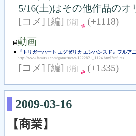
5/16(土)はその他作品
[コメ]
[編]
(+1118)
[消]
動画
■
『トリガーハート エグゼリカ エンハンスド』フルア
http://www.famitsu.com/game/news/1222821_1124.html?ref=rss
[コメ]
[編]
(+1335)
[消]
2009-03-16
【商業】