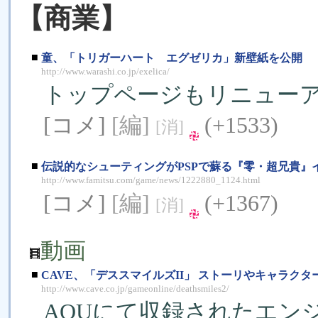
【商業】
■
童、「トリガーハート エグゼリカ」新壁紙を公開
http://www.warashi.co.jp/exelica/
トップページもリニュー
[コメ]
[編]
(+1533)
[消]
■
伝説的なシューティングがPSPで蘇る『零・超兄貴』
http://www.famitsu.com/game/news/1222880_1124.html
[コメ]
[編]
(+1367)
[消]
動画
■
CAVE、「デススマイルズII」 ストーリやキャラク
http://www.cave.co.jp/gameonline/deathsmiles2/
AOUにて収録されたエン