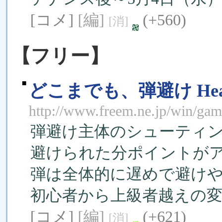
[コメ]
[編]
(+560)
[消]
【フリー】
■
どこまでも、弾避け Heat 
http://www.freem.ne.jp/win/ga
弾避け主体のシューティ
避けられた分ポイントが
弾は全体的に遅めで避け
初心者から上級者越えの
[コメ]
[編]
(+621)
[消]