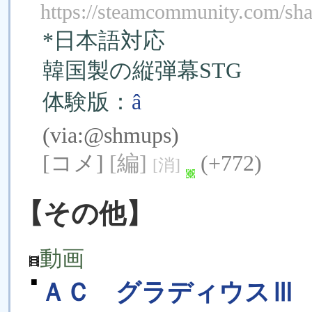
https://steamcommunity.com/shar
*日本語対応
韓国製の縦弾幕STG
体験版：
â
(via:
@shmups
)
[コメ]
[編]
(+772)
[消]
【その他】
動画
■
ＡＣ グラディウスⅢ 