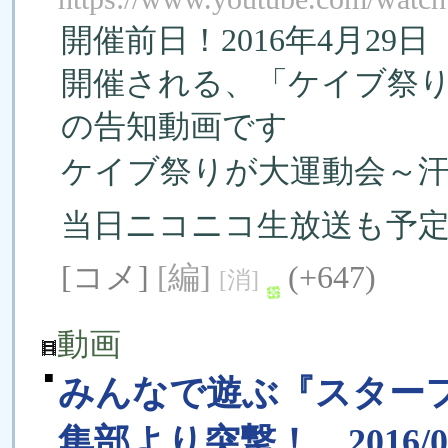
開催前日！2016年4月2
開催される、「ケ­イブ祭
の告知動画です
ケイブ祭りが大運動会～
当日ニコニコ生放送も予
[コメ]
[編]
(+647)
[消]
動画
■
みんなで遊ぶ『スター
集部より突撃！ 2016/04/2