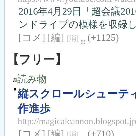
2016年4月29日「超会議
ンドライブの模­様を収録
[コメ]
[編]
(+1125)
[消]
【フリー】
読み物
■
縦スクロールシューティ
作進歩
http://magicalcannon.blogspot.jp
[コメ]
[編]
(+710)
[消]