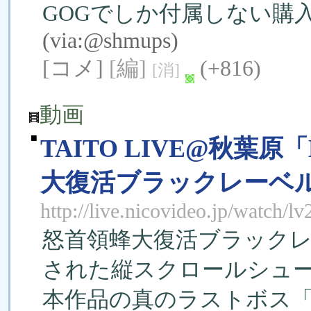
GOGでしか付属しない購
(via:
@shmups
)
[コメ]
[編]
(+816)
[消]
動画
■
TAITO LIVE@秋葉原
大復活ブラックレーベ
http://live.nicovideo.jp/watch/
怒首領蜂大復活ブラックレ
された縦スクロールシュ
本作品の真のラストボス「_