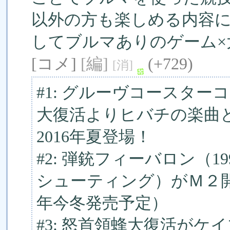
以外の方も楽しめる内容に
してブルマありのゲーム×
[コメ]
[編]
(+729)
[消]
#1: グルーヴコースタ
大復活よりヒバチの楽曲
2016年夏登場！
#2: 弾銃フィーバロン（
シューティング）がＭ２開
年今冬発売予定）
#3: 怒首領蜂大復活がケイ