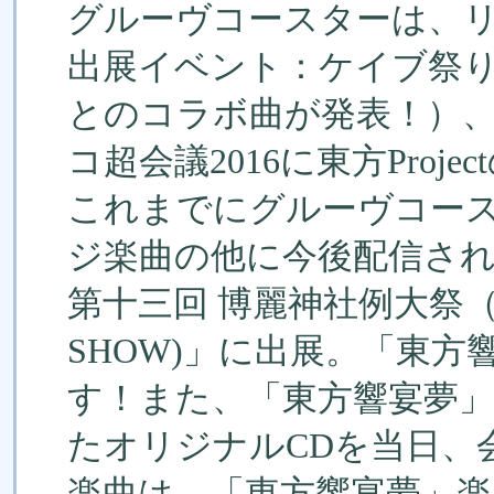
グルーヴコースターは、
出展イベント：ケイブ祭
とのコラボ曲が発表！）、
コ超会議2016に東方Pro
これまでにグルーヴコー
ジ楽曲の他に今後配信さ
第十三回 博麗神社例大祭（
SHOW)」に出展。「東
す！また、「東方響宴夢」
たオリジナルCDを当日、
楽曲は、「東方響宴夢」楽