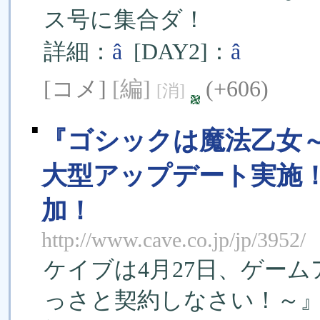
ス号に集合ダ！
詳細：
â
[DAY2]：
â
[コメ]
[編]
(+606)
[消]
■
『ゴシックは魔法乙女
大型アップデート実施
加！
http://www.cave.co.jp/jp/3952/
ケイブは4月27日、ゲー
っさと契約しなさい！～』