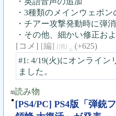
・英語音声の追加
・3種類のメインウェポン
・チアー攻撃発動時に弾消
・その他、細かい修正お
[コメ]
[編]
(+625)
[消]
#1: 4/19(火)にオン
ました。
読み物
■
[PS4/PC] PS4版「