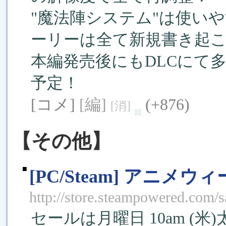
"魔法陣システム"は使い
ーリーは全て新規書き起
本編発売後にもDLCにて
予定！
[コメ]
[編]
(+876)
[消]
【その他】
■
[PC/Steam] アニメ
http://store.steampowered.com/s
セールは月曜日 10am (