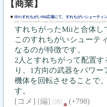
【商業】
■
3DS:すれちがいMii広場にて、すれちがいシューテ
http://www.nintendo.co.jp/3ds/software/built-in/miiplaza/shooting/ind
すれちがったMiiと合体
このすれちがいシューテ
なるのが特徴です。
2人とすれちがって配置す
り、1方向の武器をパワー
機体を回転させることで
す。
[コメ]
[編]
(+798)
[消]