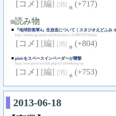
[コメ]
[編]
(+717)
[消]
読み物
■
『地球防衛軍4』生放送について｜スタジオえどふみ 
http://ameblo.jp/studio-edofumi/entry-11549673476.html
[コメ]
[編]
(+804)
[消]
■
pixivをスペースインベーダーが襲撃
http://www.pixiv.net/info.php?id=1664&lang=ja
[コメ]
[編]
(+753)
[消]
2013-06-18