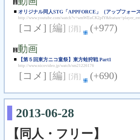
動画
■
オリジナル同人STG「APPFORCE」（アップフォ
http://www.youtube.com/watch?v=wmWEuCK2pIY&feature=player_e
[コメ]
[編]
(+977)
[消]
動画
■
【第５回東方ニコ童祭】東方蛙狩戦 Part1
http://www.nicovideo.jp/watch/sm21226176
[コメ]
[編]
(+690)
[消]
2013-06-28
【同人・フリー】