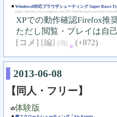
■
Windows8対応ブラウザシューティング Super Rawr-Ty
https://davidvoyles.wordpress.com/2013/06/04/super-rawr-type-is-finall
XPでの動作確認Firefox
ただし閲覧・プレイは自
[コメ]
[編]
(+872)
[消]
2013-06-08
【同人・フリー】
体験版
■
横スクロールシューティング「Air Knight」