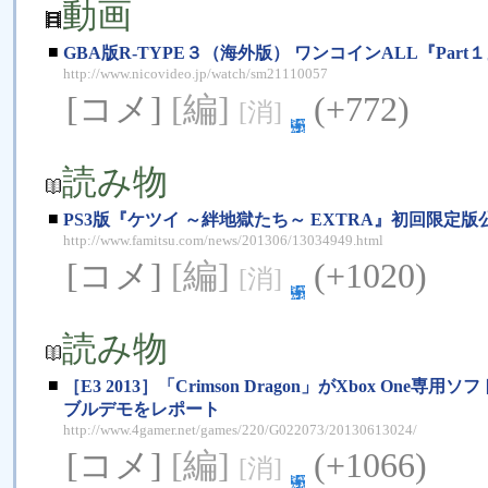
動画
■
GBA版R-TYPE３（海外版） ワンコインALL『Part
http://www.nicovideo.jp/watch/sm21110057
[コメ]
[編]
(+772)
[消]
読み物
■
PS3版『ケツイ ～絆地獄たち～ EXTRA』初回限定
http://www.famitsu.com/news/201306/13034949.html
[コメ]
[編]
(+1020)
[消]
読み物
■
［E3 2013］「Crimson Dragon」がXbox 
ブルデモをレポート
http://www.4gamer.net/games/220/G022073/20130613024/
[コメ]
[編]
(+1066)
[消]