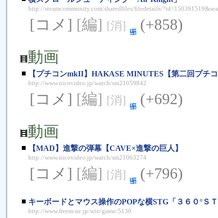
http://steamcommunity.com/sharedfiles/filedetails/?id=150391519&sea
[コメ]
[編]
(+858)
[消]
動画
■
【プチコンmkII】HAKASE MINUTES【第二回プ
http://www.nicovideo.jp/watch/sm21059842
[コメ]
[編]
(+692)
[消]
動画
■
【MAD】進撃の弾幕【CAVE×進撃の巨人】
http://www.nicovideo.jp/watch/sm21063274
[コメ]
[編]
(+796)
[消]
■
キーボードとマウス操作のPOPな横STG「３６０°
http://www.freem.ne.jp/win/game/5130