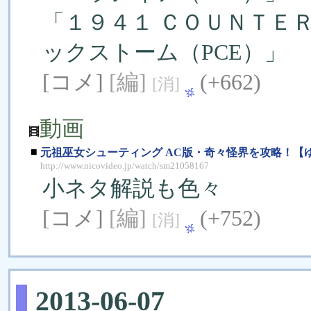
「１９４１ ＣＯＵＮＴＥＲ
ックストーム（PCE）」
[コメ]
[編]
(+662)
[消]
動画
■
元祖巫女シューティング AC版・奇々怪界を攻略！【
http://www.nicovideo.jp/watch/sm21058167
小ネタ解説も色々
[コメ]
[編]
(+752)
[消]
2013-06-07