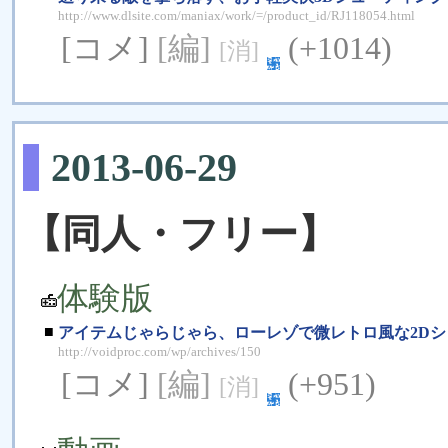
http://www.dlsite.com/maniax/work/=/product_id/RJ118054.html
[コメ]
[編]
(+1014)
[消]
2013-06-29
【同人・フリー】
体験版
■
アイテムじゃらじゃら、ローレゾで微レトロ風な2Dシュ
http://voidproc.com/wp/archives/150
[コメ]
[編]
(+951)
[消]