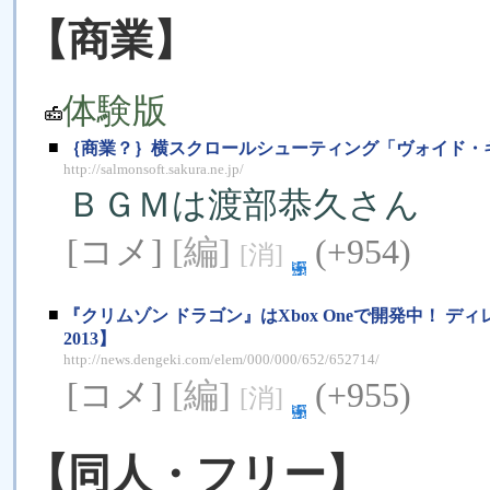
【商業】
体験版
■
｛商業？｝横スクロールシューティング「ヴォイド・
http://salmonsoft.sakura.ne.jp/
ＢＧＭは渡部恭久さん
[コメ]
[編]
(+954)
[消]
■
『クリムゾン ドラゴン』はXbox Oneで開発中！ 
2013】
http://news.dengeki.com/elem/000/000/652/652714/
[コメ]
[編]
(+955)
[消]
【同人・フリー】