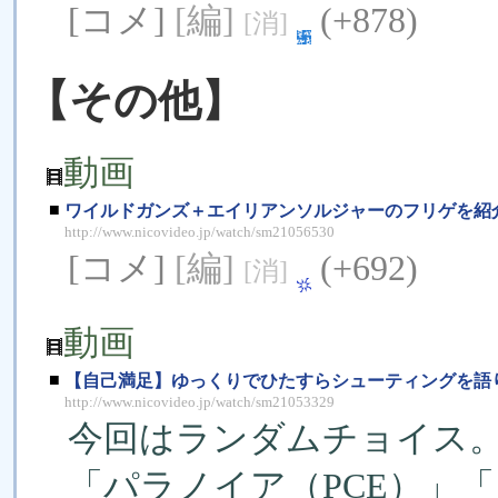
[コメ]
[編]
(+878)
[消]
【その他】
動画
■
ワイルドガンズ＋エイリアンソルジャーのフリゲを紹介
http://www.nicovideo.jp/watch/sm21056530
[コメ]
[編]
(+692)
[消]
動画
■
【自己満足】ゆっくりでひたすらシューティングを語り
http://www.nicovideo.jp/watch/sm21053329
今回はランダムチョイス
「パラノイア（PCE）」「