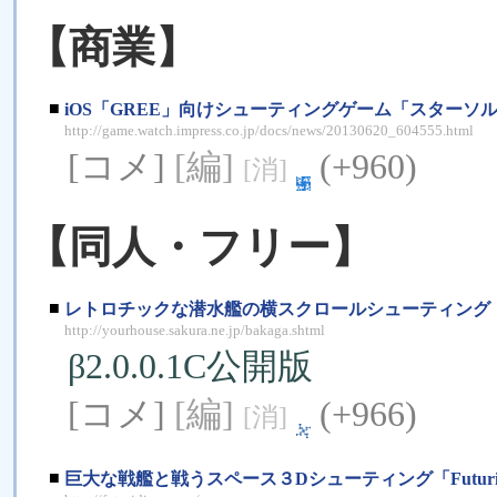
【商業】
■
iOS「GREE」向けシューティングゲーム「スターソルジ
http://game.watch.impress.co.jp/docs/news/20130620_604555.html
[コメ]
[編]
(+960)
[消]
【同人・フリー】
■
レトロチックな潜水艦の横スクロールシューティング「Cri
http://yourhouse.sakura.ne.jp/bakaga.shtml
β2.0.0.1C公開版
[コメ]
[編]
(+966)
[消]
■
巨大な戦艦と戦うスペース３Dシューティング「Futurid