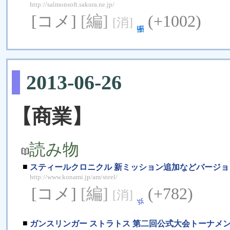
http://salmonsoft.sakura.ne.jp/
[コメ]
[編]
(+1002)
[消]
2013-06-26
【商業】
読み物
■
スティールクロニクル 新ミッション追加などバージョ
http://www.konami.jp/am/steel/
[コメ]
[編]
(+782)
[消]
■
ガンスリンガー ストラトス 第二回公式大会トーナメ