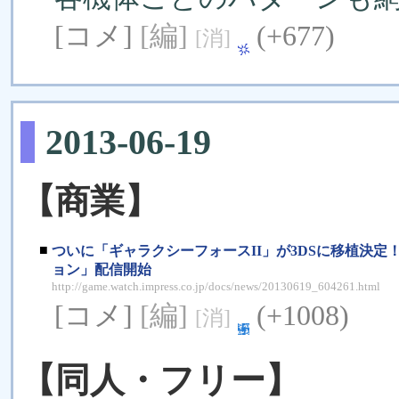
[コメ]
[編]
(+677)
[消]
2013-06-19
【商業】
■
ついに「ギャラクシーフォースII」が3DSに移植決定！
ョン」配信開始
http://game.watch.impress.co.jp/docs/news/20130619_604261.html
[コメ]
[編]
(+1008)
[消]
【同人・フリー】