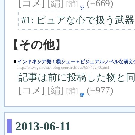
[コメ]
[編]
(+669)
[消]
#1: ピュアな心で扱う武
【その他】
■
インドネシア発！横シュー＋ビジュアルノベルな萌え
http://www.gamecast-blog.com/archives/65740246.html
記事は前に投稿した物と
[コメ]
[編]
(+977)
[消]
2013-06-11