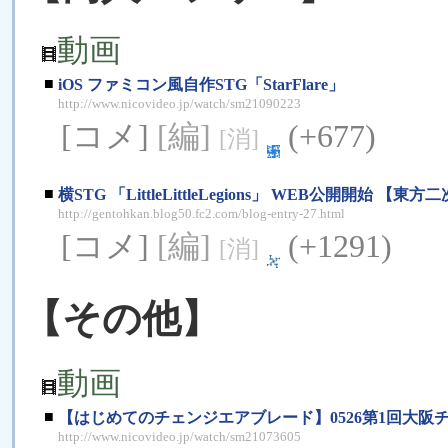
動画
■
iOS ファミコン風自作STG「StarFlare」
http://www.nicovideo.jp/watch/sm21090223
[コメ]
[編]
(+677)
[消]
■
横STG 「LittleLittleLegions」 WEB公開開始 【東
http://gentohkan.blog50.fc2.com/blog-entry-27.html
[コメ]
[編]
(+1291)
[消]
【その他】
動画
■
【はじめてのチェンジエアブレード】0526第1回大阪
http://www.nicovideo.jp/watch/sm21073605