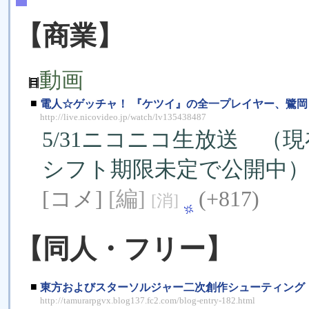
【商業】
動画
■
電人☆ゲッチャ！ 『ケツイ』の全一プレイヤー、鷺
http://live.nicovideo.jp/watch/lv135438487
5/31ニコニコ生放送 
シフト期限未定で公開中
[コメ]
[編]
(+817)
[消]
【同人・フリー】
■
東方およびスターソルジャー二次創作シューティング
http://tamurarpgvx.blog137.fc2.com/blog-entry-182.html