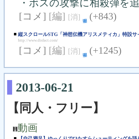
・ボスの攻撃に相殺弾を
[コメ]
[編]
(+843)
[消]
■
縦スクロールSTG「神想伝機アリスメティカ」特設サ
http://www.disfact.com/
[コメ]
[編]
(+1245)
[消]
2013-06-21
【同人・フリー】
動画
■
【自己満足】ゆっくりでひたすらシューティングを語り