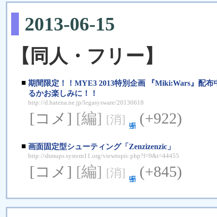
2013-06-15
【同人・フリー】
■
期間限定！！MYE3 2013特別企画 『Miki:War
るかお楽しみに！！
http://d.hatena.ne.jp/legasysware/20130618
[コメ]
[編]
(+922)
[消]
■
画面固定型シューティング「Zenzizenzic」
http://shmups.system11.org/viewtopic.php?f=9&t=44455
[コメ]
[編]
(+845)
[消]