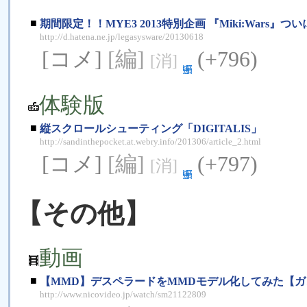
■
期間限定！！MYE3 2013特別企画 『Miki:Wars』つい
http://d.hatena.ne.jp/legasysware/20130618
[コメ]
[編]
(+796)
[消]
体験版
■
縦スクロールシューティング「DIGITALIS」
http://sandinthepocket.at.webry.info/201306/article_2.html
[コメ]
[編]
(+797)
[消]
【その他】
動画
■
【MMD】デスペラードをMMDモデル化してみた【
http://www.nicovideo.jp/watch/sm21122809