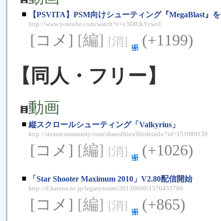
■
【PSVITA】PSM向けシューティング『MegaBlast』
http://www.youtube.com/watch?v=v3DIUkYcwoI
[コメ]
[編]
(+1199)
[消]
【同人・フリー】
動画
■
縦スクロールシューティング「Valkyrius」
http://steamcommunity.com/sharedfiles/filedetails/?id=151089139
[コメ]
[編]
(+1026)
[消]
■
「Star Shooter Maximum 2010」V2.80配信開始
http://d.hatena.ne.jp/legasysware/20130606/1370453780
[コメ]
[編]
(+865)
[消]