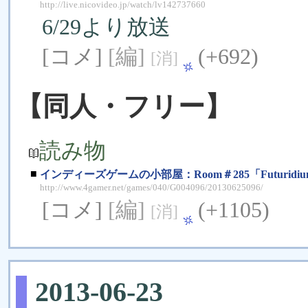
http://live.nicovideo.jp/watch/lv142737660
6/29より放送
[コメ]
[編]
(+692)
[消]
【同人・フリー】
読み物
■
インディーズゲームの小部屋：Room＃285「Futuridi
http://www.4gamer.net/games/040/G004096/20130625096/
[コメ]
[編]
(+1105)
[消]
2013-06-23