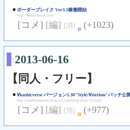
■
ボーダーブレイク Ver3.5稼働開始
http://borderbreak.com/
[コメ]
[編]
(+1023)
[消]
2013-06-16
【同人・フリー】
■
∀kashicverse バージョン1.30"Style:∀sterism"パッチ公
http://endlessshirafu.blog.fc2.com/blog-entry-55.html
[コメ]
[編]
(+977)
[消]