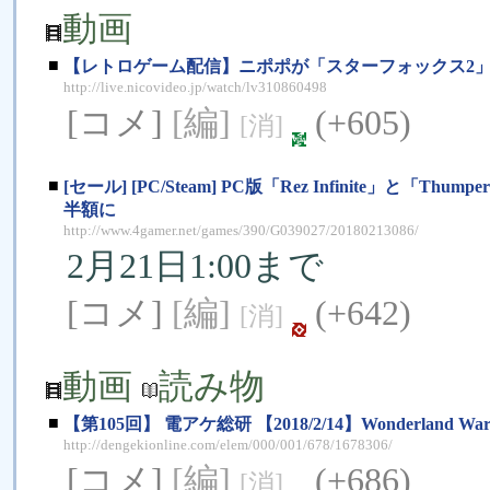
動画
■
【レトロゲーム配信】ニポポが「スターフォックス2」を実況プレイ！
http://live.nicovideo.jp/watch/lv310860498
[コメ]
[編]
(+605)
[消]
■
[セール] [PC/Steam] PC版「Rez Infinite
半額に
http://www.4gamer.net/games/390/G039027/20180213086/
2月21日1:00まで
[コメ]
[編]
(+642)
[消]
動画
読み物
■
【第105回】 電アケ総研 【2018/2/14】Wonderl
http://dengekionline.com/elem/000/001/678/1678306/
[コメ]
[編]
(+686)
[消]