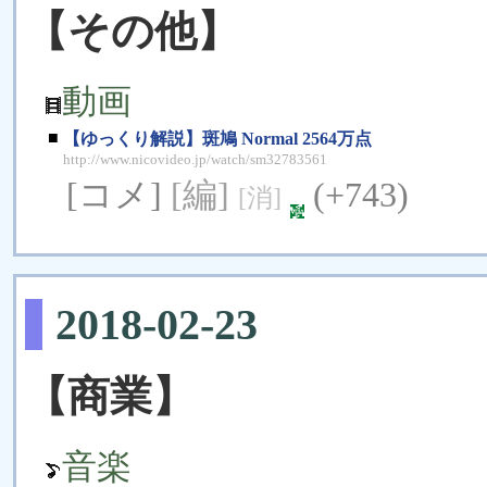
【その他】
動画
■
【ゆっくり解説】斑鳩 Normal 2564万点
http://www.nicovideo.jp/watch/sm32783561
[コメ]
[編]
(+743)
[消]
2018-02-23
【商業】
音楽