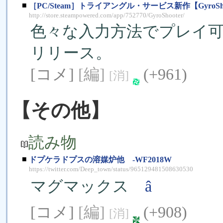
■
［PC/Steam］トライアングル・サービス新作【GyroSh
http://store.steampowered.com/app/752770/GyroShooter/
色々な入力方法でプレイ可
リリース。
[コメ]
[編]
(+961)
[消]
【その他】
読み物
■
ドプケラドプスの溶媒炉他 -WF2018W
https://twitter.com/Deep_town/status/965129481508630530
マグマックス
â
[コメ]
[編]
(+908)
[消]