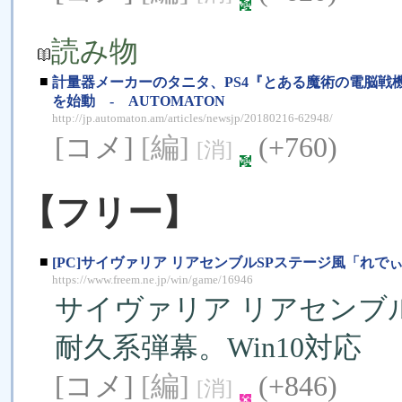
読み物
■
計量器メーカーのタニタ、PS4『とある魔術の電脳
を始動 - AUTOMATON
http://jp.automaton.am/articles/newsjp/20180216-62948/
[コメ]
[編]
(+760)
[消]
【フリー】
■
[PC]サイヴァリア リアセンブルSPステージ風「れで
https://www.freem.ne.jp/win/game/16946
サイヴァリア リアセンブ
耐久系弾幕。Win10対応
[コメ]
[編]
(+846)
[消]