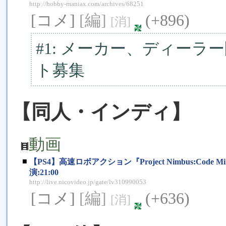
http://hobby-maniax.com/archives/68251
[コメ]
[編]
(+896)
[消]
#1: メーカー、ディーラ
ト募集
【同人・インディ】
動画
■
【PS4】高速ロボアクション『Project Nimbus:Code 
演:21:00
http://live.nicovideo.jp/gate/lv310990053
[コメ]
[編]
(+636)
[消]