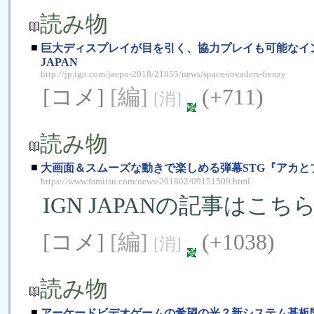
読み物
■
巨大ディスプレイが目を引く、協力プレイも可能なインベーダ
JAPAN
http://jp.ign.com/jaepo-2018/21855/news/space-invaders-frenzy
[コメ]
[編]
(+711)
[消]
読み物
■
大画面＆スムーズな動きで楽しめる弾幕STG『アカとブルー
https://www.famitsu.com/news/201802/09151509.html
IGN JAPANの記事はこ
[コメ]
[編]
(+1038)
[消]
読み物
■
アーケードビデオゲームの希望の光？新システム基板開発者「