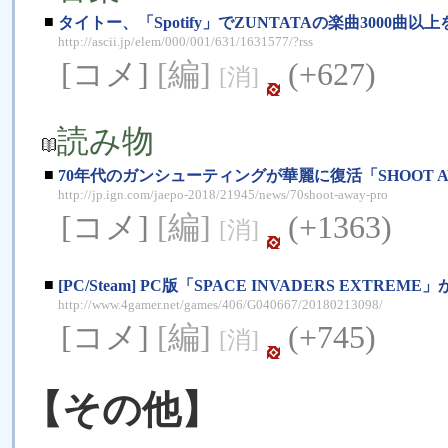
■
タイトー、「Spotify」でZUNTATAの楽曲3000曲以
http://ascii.jp/elem/000/001/631/1631577/?rss
[コメ]
[編]
(+627)
[消]
読み物
■
70年代のガンシューティングが華麗に復活「SHOOT 
http://jp.ign.com/jaepo-2018/21945/news/70shoot-away-pro
[コメ]
[編]
(+1363)
[消]
■
[PC/Steam] PC版「SPACE INVADERS EX
http://www.4gamer.net/games/406/G040667/20180213098/
[コメ]
[編]
(+745)
[消]
【その他】