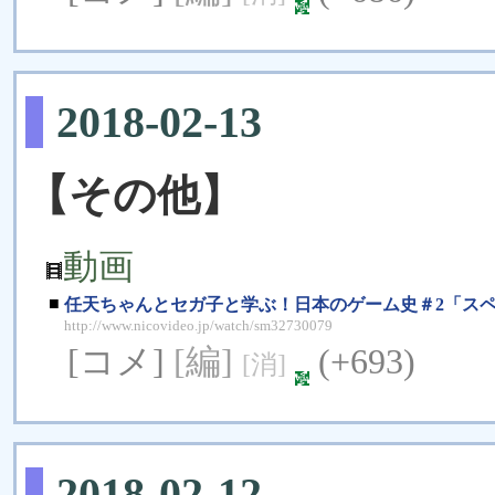
2018-02-13
【その他】
動画
■
任天ちゃんとセガ子と学ぶ！日本のゲーム史＃2「ス
http://www.nicovideo.jp/watch/sm32730079
[コメ]
[編]
(+693)
[消]
2018-02-12