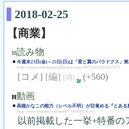
2018-02-25
【商業】
読み物
■
今週末23日(金)～25日(日)は「星と翼のパラドクス」
https://twitter.com/StarwingParadox/status/965542210232971271
[コメ]
[編]
(+560)
[消]
動画
■
高槻かなこの能力（レベル不明）が目覚める『とある魔術
https://www.youtube.com/watch?v=PvhjKCH_vcc
以前掲載した一挙+特番の