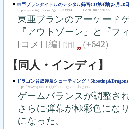
■
東亜プランタイトルのデジタル録音CD第4弾は3月28
http://www.4gamer.net/games/999/G999905/20180222037/
東亜プランのアーケードゲ
『アウトゾーン』と『フィ
[コメ]
[編]
(+642)
[消]
【同人・インディ】
■
ドラゴン育成弾幕シューティング「Shooting&Dragons」V
https://www.qnote.co.jp/shooting-and-dragons/
ゲームバランスが調整さ
さらに弾幕が極彩色にな
になった。