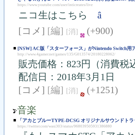
https://www.youtube.com/user/inticreates/live
ニコ生はこちら
â
[コメ]
[編]
(+900)
[消]
■
[NSW] AC版「スターフォース」がNintendo Swi
http://www.4gamer.net/games/135/G013574/20180228062/
販売価格：823円（消費税
配信日：2018年3月1日
[コメ]
[編]
(+1251)
[消]
音楽
■
「アカとブルーTYPE-DCSG オリジナルサウンド
https://twitter.com/wasi303/status/968039505931386880