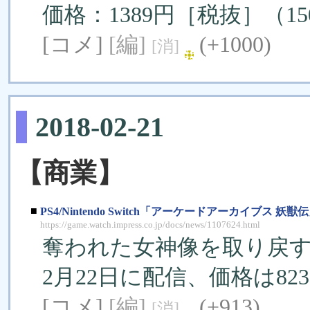
価格：1389円［税抜］（1
[コメ]
[編]
(+1000)
[消]
2018-02-21
【商業】
■
PS4/Nintendo Switch「アーケードアーカイブス 妖
https://game.watch.impress.co.jp/docs/news/1107624.html
奪われた女神像を取り戻
2月22日に配信、価格は82
[コメ]
[編]
(+913)
[消]