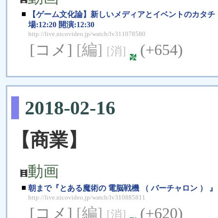
■
【ゲーム文化論】新しいメディアとイベントのカタチ ゲー
場:12:20 開演:12:30
http://live.nicovideo.jp/watch/lv311078580
[コメ]
[編]
(+654)
[消]
2018-02-16
【商業】
動画
■
朝まで『とある魔術の 電脳戦機 （ バーチャロン ） 』（PS4）を
http://live.nicovideo.jp/watch/lv310885811
[コメ]
[編]
(+620)
[消]