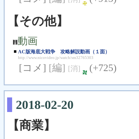
【その他】
動画
■
AC版海底大戦争 攻略解説動画（１面）
http://www.nicovideo.jp/watch/sm32765303
[コメ]
[編]
(+725)
[消]
2018-02-20
【商業】