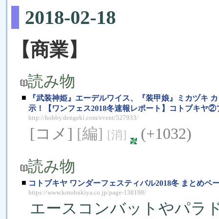
2018-02-18
【商業】
読み物
■
『武装神姫』エーデルワイス、『装甲娘』ミカヅキ カ
示！【ワンフェス2018冬速報レポート】コトブキヤ
http://hobby.dengeki.com/event/527933/
[コメ]
[編]
(+1032)
[消]
読み物
■
コトブキヤ ワンダーフェスティバル2018冬 まとめペ
https://www.kotobukiya.co.jp/page-138198/
エースコンバットやパラド