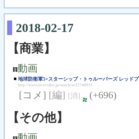
2018-02-17
【商業】
動画
■
地球防衛軍5×スターシップ・トゥルーパーズ レッドプ
http://www.nicovideo.jp/watch/so32746933
[コメ]
[編]
(+696)
[消]
【その他】
動画