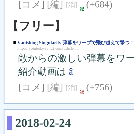
[コメ]
[編]
(+684)
[消]
【フリー】
■
Vanishing Singularity 弾幕をワープで飛び越えて撃つ
http://ryotaled.web.fc2.com/vsin.html
敵からの激しい弾幕をワ
紹介動画は
â
[コメ]
[編]
(+756)
[消]
2018-02-24