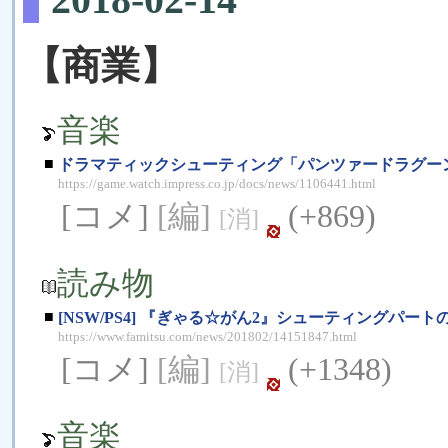
【商業】
音楽
■
ドラマティックシューティング「パンツァードラグー
https://game.watch.impress.co.jp/docs/news/1106441.html
[コメ]
[編]
(+869)
[消]
読み物
■
[NSW/PS4] 『ぎゃる☆がん2』シューティングパー
https://www.famitsu.com/news/201802/14151847.html
[コメ]
[編]
(+1348)
[消]
音楽