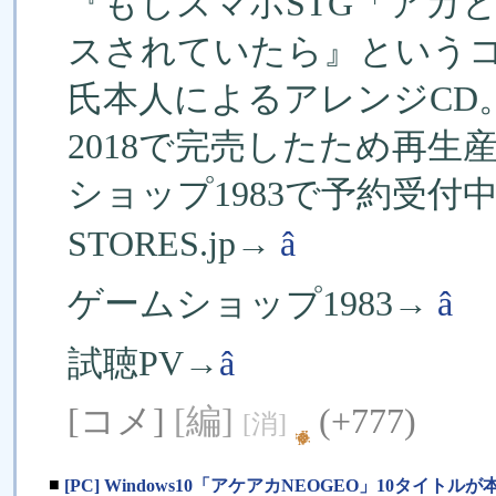
『もしスマホSTG「アカと
スされていたら』というコン
氏本人によるアレンジCD
2018で完売したため再生産
ショップ1983で予約受付
STORES.jp→
â
ゲームショップ1983→
â
試聴PV→
â
[コメ]
[編]
(+777)
[消]
■
[PC] Windows10「アケアカNEOGEO」10タイト