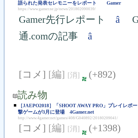
語られた発表セレモニーをレポート Gamer
https://www.gamer.ne.jp/news/201802090039/
Gamer先行レポート
â
G
通.comの記事
â
[コメ]
[編]
(+892)
[消]
読み物
■
［JAEPO2018］「SHOOT AWAY PRO」プ
撃ゲームが3月に登場 4Gamer.net
http://www.4gamer.net/games/408/G040892/20180209041/
[コメ]
[編]
(+1398)
[消]