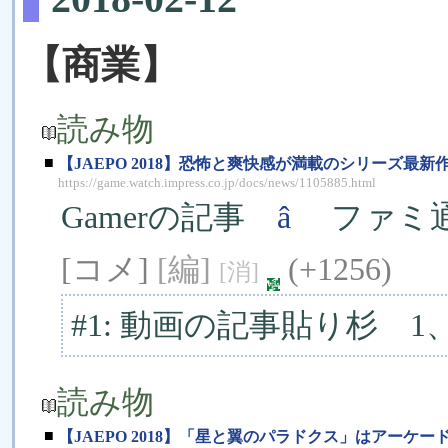
【商業】
読み物
■
【JAEPO 2018】恐怖と爽快感が満載のシリーズ最新作「HO
https://game.watch.impress.co.jp/docs/news/1105885.html
Gamerの記事
â
ファミ通
[コメ]
[編]
(+1256)
[消]
#1: 動画の記事貼り杉 1
読み物
■
【JAEPO 2018】「星と翼のパラドクス」はアー