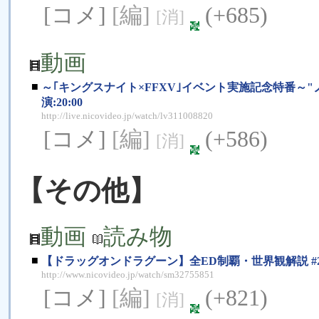
[コメ]
[編]
(+685)
[消]
動画
■
～｢キングスナイト×FFXV｣イベント実施記念特番～"ノクト
演:20:00
http://live.nicovideo.jp/watch/lv311008820
[コメ]
[編]
(+586)
[消]
【その他】
動画
読み物
■
【ドラッグオンドラグーン】全ED制覇・世界観解説 #
http://www.nicovideo.jp/watch/sm32755851
[コメ]
[編]
(+821)
[消]