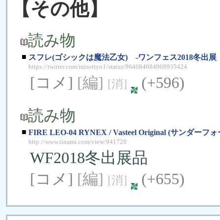
【その他】
読み物
■
スフレ(ゴシックは魔法乙女) -ワンフェス2018冬出展
https://twitter.com/misottyo1/status/964684684968935424
[コメ]
[編]
(+596)
[消]
読み物
■
FIRE LEO-04 RYNEX / Vasteel Original (サン
http://www.tinami.com/view/941728
WF2018冬出展品
[コメ]
[編]
(+655)
[消]