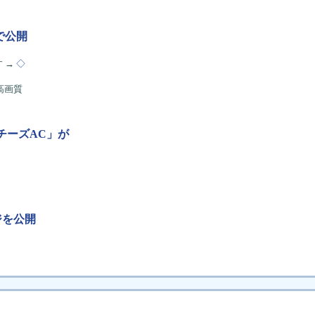
eで公開
 →
◇
高画質
チーズAC」が
ンジを公開