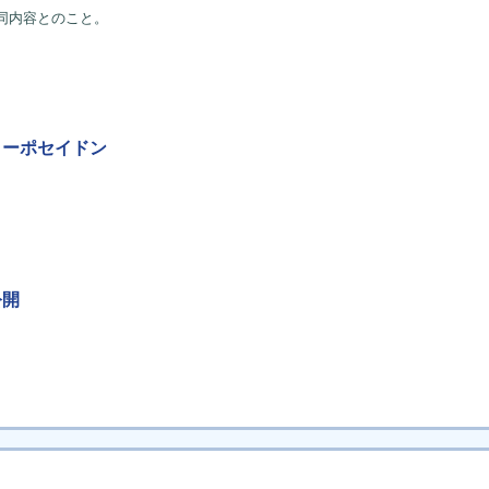
と同内容とのこと。
イターポセイドン
公開