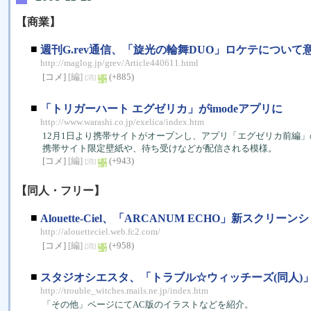
【商業】
■
週刊G.rev通信、「旋光の輪舞DUO」ロケテについて
http://maglog.jp/grev/Article440611.html
[コメ]
[編]
(+885)
[消]
■
「トリガーハート エグゼリカ」がimodeアプリに
http://www.warashi.co.jp/exelica/index.htm
12月1日より携帯サイトがオープンし、アプリ「エグゼリカ前編」
携帯サイト限定壁紙や、待ち受けなどが配信される模様。
[コメ]
[編]
(+943)
[消]
【同人・フリー】
■
Alouette-Ciel、「ARCANUM ECHO」新スクリー
http://alouetteciel.web.fc2.com/
[コメ]
[編]
(+958)
[消]
■
スタジオシエスタ、「トラブル☆ウィッチーズ(同人)
http://trouble_witches.mails.ne.jp/index.htm
「その他」ページにてAC版のイラストなどを紹介。