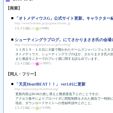
【商業】
■
「オトメディウスG」公式サイト更新。キャラクター
http://www.konami.jp/gs/game/otome_g/
[コメ]
[編]
(+949)
[消]
■
シューティングラブログ。にてさかりまさき氏の会場
http://www.triangleservice.co.jp/lovelog/
１１月１５・１６日に大阪で開かれたゲームズジャパンフェスタ
オトメディウス、シューティングラブのほか、さかりまさき氏の担当
また液晶モニターでのプレイ感に関する話も出ています。
[コメ]
[編]
(+1097)
[消]
【同人・フリー】
■
「天災HeartBEAT！！」 ver1.01に更新
http://www.tensai-heartbeat.org/
更新内容はBGMの差し替えと難易度低下とのことですが、
アクセス集中によりプロバイダに閲覧制限をされた都合で一時的
現在、ダウンロードサイトへの登録申請中とのこと。
[コメ]
[編]
(+1108)
[消]