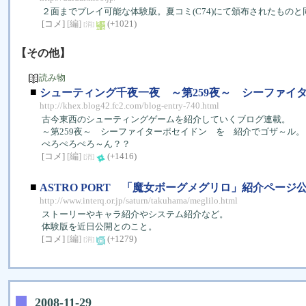
２面までプレイ可能な体験版。夏コミ(C74)にて頒布されたもの
[コメ]
[編]
(+1021)
[消]
【その他】
読み物
■
シューティング千夜一夜 ～第259夜～ シーファ
http://khex.blog42.fc2.com/blog-entry-740.html
古今東西のシューティングゲームを紹介していくブログ連載。
～第259夜～ シーファイターポセイドン を 紹介でゴザ～ル。
ぺろぺろぺろ～ん？？
[コメ]
[編]
(+1416)
[消]
■
ASTRO PORT 「魔女ボーグメグリロ」紹介ページ
http://www.interq.or.jp/saturn/takuhama/meglilo.html
ストーリーやキャラ紹介やシステム紹介など。
体験版を近日公開とのこと。
[コメ]
[編]
(+1279)
[消]
2008-11-29