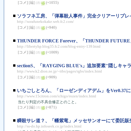
[コメ]
[編]
(+1055)
[消]
■
ソラフネ工房、「弾幕殺人事件」完全クリアーリプレ
http://sorafunekokake.web.fc2.com/
[コメ]
[編]
(+940)
[消]
■
THUNDER FORCE Forever、「THUNDER F
http://libertyhp.blog35.fc2.com/blog-entry-139.html
[コメ]
[編]
(+1009)
[消]
■
sectionS、「RAYGING BLUE's」追加要素"隠
http://www.k2.dion.ne.jp/~itbs/pages/rgbs/index.html
[コメ]
[編]
(+909)
[消]
■
いちごしとろん、「ローゼンディアデム」をVer0.37
http://www.15citron.com/ichigo/rozen/index.html
当たり判定の不具合修正とのこと。
[コメ]
[編]
(+871)
[消]
■
瞬殺サレ道？、「幡紫竜」メッセサンオーにて委託販
http://ss-do.hp.infoseek.co.jp/index.html