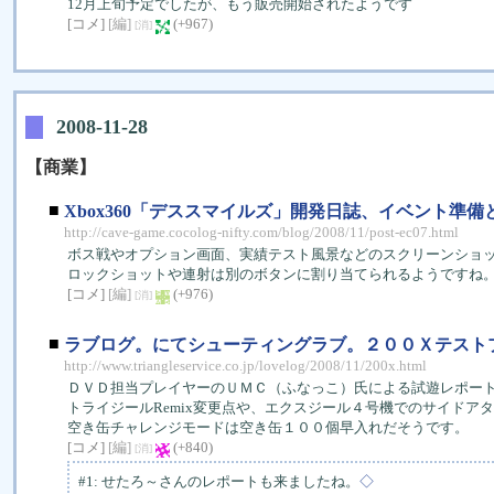
12月上旬予定でしたが、もう販売開始されたようです
[コメ]
[編]
(+967)
[消]
2008-11-28
【商業】
■
Xbox360「デススマイルズ」開発日誌、イベント準
http://cave-game.cocolog-nifty.com/blog/2008/11/post-ec07.html
ボス戦やオプション画面、実績テスト風景などのスクリーンショ
ロックショットや連射は別のボタンに割り当てられるようですね
[コメ]
[編]
(+976)
[消]
■
ラブログ。にてシューティングラブ。２００Ｘテスト
http://www.triangleservice.co.jp/lovelog/2008/11/200x.html
ＤＶＤ担当プレイヤーのＵＭＣ（ふなっこ）氏による試遊レポー
トライジールRemix変更点や、エクスジール４号機でのサイドア
空き缶チャレンジモードは空き缶１００個早入れだそうです。
[コメ]
[編]
(+840)
[消]
#1: せたろ～さんのレポートも来ましたね。
◇