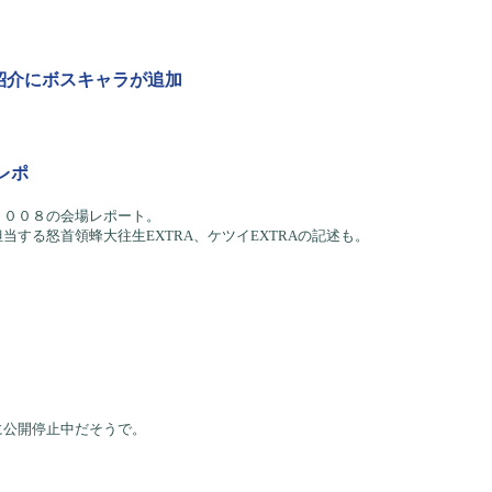
紹介にボスキャラが追加
レポ
２００８の会場レポート。
する怒首領蜂大往生EXTRA、ケツイEXTRAの記述も。
に公開停止中だそうで。