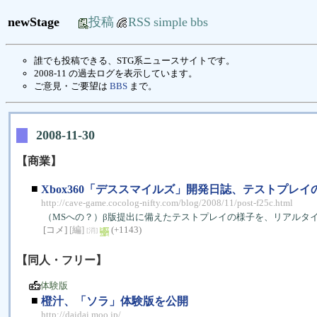
newStage
投稿
RSS
simple
bbs
誰でも投稿できる、STG系ニュースサイトです。
2008-11 の過去ログを表示しています。
ご意見・ご要望は
BBS
まで。
2008-11-30
【商業】
■
Xbox360「デススマイルズ」開発日誌、テストプレ
http://cave-game.cocolog-nifty.com/blog/2008/11/post-f25c.html
（MSへの？）β版提出に備えたテストプレイの様子を、リアルタ
[コメ]
[編]
(+1143)
[消]
【同人・フリー】
体験版
■
橙汁、「ソラ」体験版を公開
http://daidai.moo.jp/