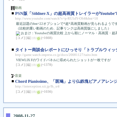
動画
■
PSN版「Söldner-X」の超高画質トレイラーがYoutub
http://www.youtube.com/watch?v=p-RU1dY-OS4&fmt=18
最近話題のfmt=22オプションで*超*高画質動画が見られるようです
（比較的重い動画のため、記事リンクは高画質版にしました）
おまけ：Youtubeの画質比較 上から順にノーマル・高画質・超
[コメ]
[編]
(+1668)
[消]
■
タイトー商談会レポートにひっそり「トラブルウィッ
http://game.watch.impress.co.jp/docs/20081127/taito.htm
VIEWLIX Fのワイドパネルに収められたショットが一枚ですが
[コメ]
[編]
(+1378)
[消]
音楽
■
Chord Pianissimo、「斑鳩」より仏鉄塊ピアノアレ
http://interception.xii.jp/fh_x4/
[コメ]
[編]
(+1036)
[消]
2008-11-27