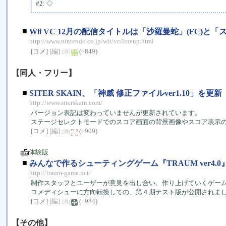
#2:
◇
■
Wii VC 12月の配信タイトルは「沙羅曼蛇」(FC)と
http://www.nintendo.co.jp/wii/vc/lineup.html
[コメ]
[編]
(+849)
[消]
【同人・フリー】
■
SITER SKAIN、「神威 修正ファイルver1.10」を更新
http://www.siterskain.com/
バージョン表記は変わっていませんが更新されています。
ステージセレクトモードでのスコア画面の背景画像やスコア表示
[コメ]
[編]
(+909)
[消]
体験版
■
みんなで作るシューティングゲーム『TRAUM ver4.0
http://traum-game.net/
制作スタッフとユーザーが意見を出し合い、作り上げていくゲー
コメディシューに方向転換しての、第４期テスト版が公開されま
[コメ]
[編]
(+984)
[消]
【その他】