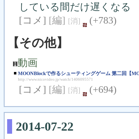
している間だけ遅くなる
[コメ]
[編]
(+783)
[消]
【その他】
動画
■
MOONBlockで作るシューティングゲーム 第二回【MOO
http://www.nicovideo.jp/watch/1406095571
[コメ]
[編]
(+694)
[消]
2014-07-22