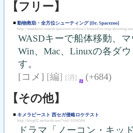
【フリー】
■
動物救助・全方位シューティング [Dr. Spacezoo]
http://smashriot.com/dr-spacezoo-or-how-i-learned-to-stop-shooting-an
WASDキーで船体移動、
Win、Mac、Linuxの
す。
[コメ]
[編]
(+684)
[消]
【その他】
■
キメラビースト 西セガ侵略ロケテスト
http://blog02.mi-ka-do.net/?eid=1034504
ドラマ「ノーコン・キッ