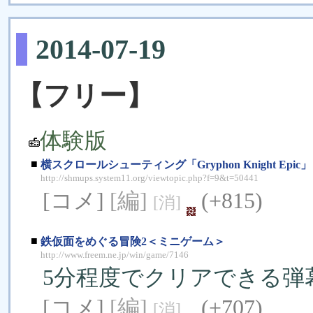
2014-07-19
【フリー】
体験版
■
横スクロールシューティング「Gryphon Knight Epic」
http://shmups.system11.org/viewtopic.php?f=9&t=50441
[コメ]
[編]
(+815)
[消]
■
鉄仮面をめぐる冒険2＜ミニゲーム＞
http://www.freem.ne.jp/win/game/7146
5分程度でクリアできる弾
[コメ]
[編]
(+707)
[消]