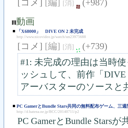
[コメ]
[編]
(+987)
[消]
動画
■
「X68000」 DIVE ON 2 未完成
http://www.nicovideo.jp/watch/sm23975688
[コメ]
[編]
(+739)
[消]
#1: 未完成の理由は当時
ッシュして、前作「DIV
アーバスターのソースと
■
PC GamerとBundle Stars共同の無料配布ゲーム、三週間目
http://d.hatena.ne.jp/BCC/20140711/p2
PC GamerとBundle 