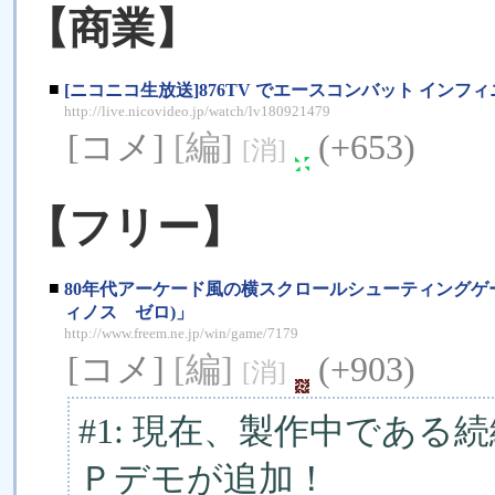
【商業】
■
[ニコニコ生放送]876TV でエースコンバット インフィ
http://live.nicovideo.jp/watch/lv180921479
[コメ]
[編]
(+653)
[消]
【フリー】
■
80年代アーケード風の横スクロールシューティングゲーム「
ィノス ゼロ)」
http://www.freem.ne.jp/win/game/7179
[コメ]
[編]
(+903)
[消]
#1: 現在、製作中である続
Ｐデモが追加！