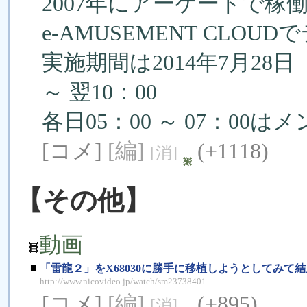
2007年にアーケードで
e-AMUSEMENT CLO
実施期間は2014年7月28日
～ 翌10：00
各日05：00 ～ 07：0
[コメ]
[編]
(+1118)
[消]
【その他】
動画
■
「雷龍２」をX68030に勝手に移植しようとしてみて
http://www.nicovideo.jp/watch/sm23738401
[コメ]
[編]
(+895)
[消]