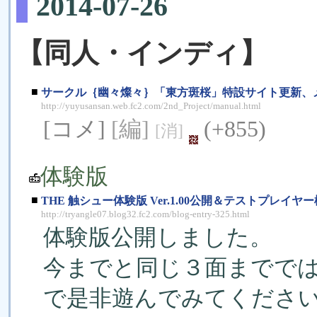
2014-07-26
【同人・インディ】
■
サークル｛幽々燦々｝「東方斑桜」特設サイト更新、
http://yuyusansan.web.fc2.com/2nd_Project/manual.html
[コメ]
[編]
(+855)
[消]
体験版
■
THE 触シュー体験版 Ver.1.00公開＆テストプレイヤ
http://tryangle07.blog32.fc2.com/blog-entry-325.html
体験版公開しました。
今までと同じ３面までで
で是非遊んでみてくださ