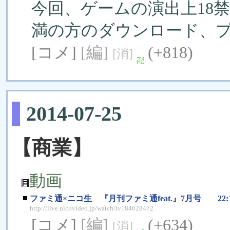
今回、ゲームの演出上18
満の方のダウンロード、
[コメ]
[編]
(+818)
[消]
2014-07-25
【商業】
動画
■
ファミ通×ニコ生 『月刊ファミ通feat.』7月号 22:
http://live.nicovideo.jp/watch/lv184028472
[コメ]
[編]
(+634)
[消]