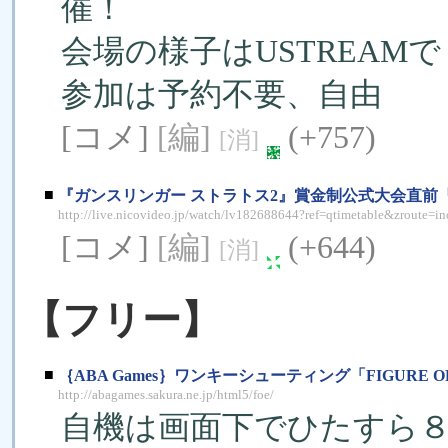
催！
会場の様子はUSTREAM
参加は予約不要、自由
[コメ]
[編]
(+757)
[消]
■
『ガンスリンガー ストラトス2』賞金制公式大会直前『ガ
http://live.nicovideo.jp/watch/lv182688644?ref=qtimetable&zroute=i
[コメ]
[編]
(+644)
[消]
【フリー】
■
｛ABA Games｝ワンキーシューティング「FIGURE OF
http://abagames.sakura.ne.jp/html5/foe/
自機は画面下でひたすら