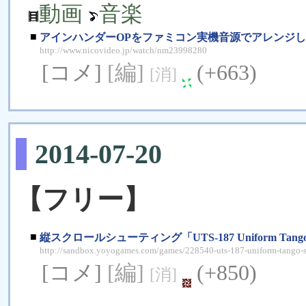
動画
音楽
■
アインハンダーOPをファミコン実機音源でアレンジ
http://www.nicovideo.jp/watch/nm23998280
[コメ]
[編]
(+663)
[消]
2014-07-20
【フリー】
■
縦スクロールシューティング「UTS-187 Uniform Tango 
http://sandbox.yoyogames.com/games/228540-uts-187-uniform-tango-s
[コメ]
[編]
(+850)
[消]