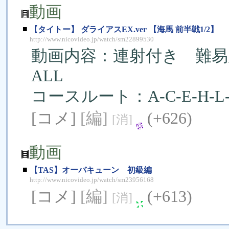
動画
■
【タイトー】 ダライアスEX.ver 【海馬 前半戦1/2】
http://www.nicovideo.jp/watch/sm22899530
動画内容：連射付き 難易
ALL
コースルート：A-C-E-H-L-
[コメ]
[編]
(+626)
[消]
動画
■
【TAS】オーバキューン 初級編
http://www.nicovideo.jp/watch/sm23956168
[コメ]
[編]
(+613)
[消]