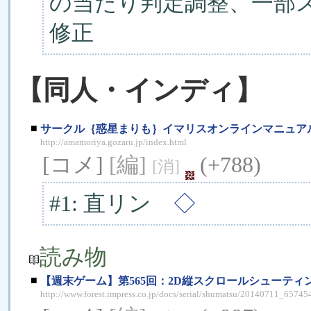
の当たり判定調整、一部
修正
【同人・インディ】
■
サークル｛惑星まりも｝イマリスオンラインマニュア
http://amamoriya.gozaru.jp/index.html
[コメ]
[編]
(+788)
[消]
#1: 直リン
◇
読み物
■
【週末ゲーム】第565回：2D縦スクロールシューティング
http://www.forest.impress.co.jp/docs/serial/shumatsu/20140711_65745