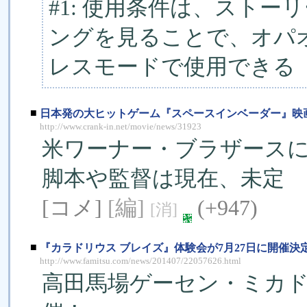
#1: 使用条件は、スト
ングを見ることで、オパ
レスモードで使用できる
■
日本発の大ヒットゲーム『スペースインベーダー』映
http://www.crank-in.net/movie/news/31923
米ワーナー・ブラザース
脚本や監督は現在、未定
[コメ]
[編]
(+947)
[消]
■
『カラドリウス ブレイズ』体験会が7月27日に開催
http://www.famitsu.com/news/201407/22057626.html
高田馬場ゲーセン・ミカド