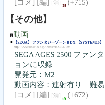
[コメ]
[編]
(+715)
[消]
【その他】
動画
■
【SEGA】 ファンタジーゾーンⅡDX 【SYSTEM16】
http://www.nicovideo.jp/watch/sm23832095
SEGA AGES 2500 
ョンに収録
開発元：M2
動画内容：連射有り 難
[コメ]
[編]
(+672)
[消]