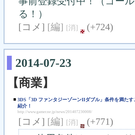
事前登録受付中！（ゴー
る！）
[コメ]
[編]
(+724)
[消]
2014-07-23
【商業】
■
3DS「3D ファンタジーゾーンIIダブル」条件を満
紹介！
http://www.gamer.ne.jp/news/201407230008/
[コメ]
[編]
(+771)
[消]