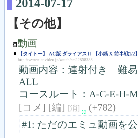
2014-07-17
【その他】
動画
■
【タイトー】 AC版 ダライアスⅡ 【小縞 X 前半戦1/2
http://www.nicovideo.jp/watch/sm22858388
動画内容：連射付き 難易
ALL
コースルート：A-C-E-H-M-
[コメ]
[編]
(+782)
[消]
#1: ただのエミュ動画