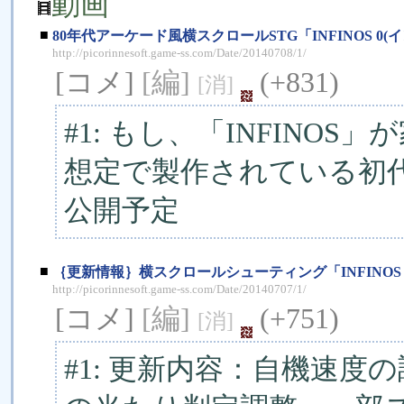
動画
■
80年代アーケード風横スクロールSTG「INFINOS 0
http://picorinnesoft.game-ss.com/Date/20140708/1/
[コメ]
[編]
(+831)
[消]
#1: もし、「INFINOS
想定で製作されている初代I
公開予定
■
｛更新情報｝横スクロールシューティング「INFINOS Ve
http://picorinnesoft.game-ss.com/Date/20140707/1/
[コメ]
[編]
(+751)
[消]
#1: 更新内容：自機速