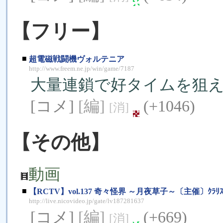
【フリー】
■
超電磁戦闘機ヴォルテニア
http://www.freem.ne.jp/win/game/7187
大量連鎖で好タイムを狙
[コメ]
[編]
(+1046)
[消]
【その他】
動画
■
【RCTV】vol.137 奇々怪界 ～月夜草子～〔主催〕ｸﾗﾘｽﾃ
http://live.nicovideo.jp/gate/lv187281637
[コメ]
[編]
(+669)
[消]