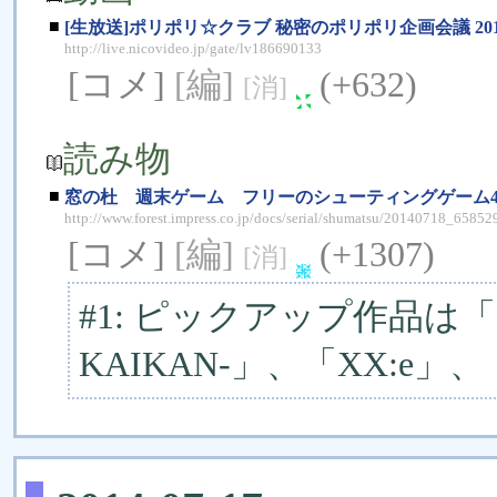
■
[生放送]ポリポリ☆クラブ 秘密のポリポリ企画会議 2014
http://live.nicovideo.jp/gate/lv186690133
[コメ]
[編]
(+632)
[消]
読み物
■
窓の杜 週末ゲーム フリーのシューティングゲーム
http://www.forest.impress.co.jp/docs/serial/shumatsu/20140718_65852
[コメ]
[編]
(+1307)
[消]
#1: ピックアップ作品は「Gal
KAIKAN-」、「XX:e」、「