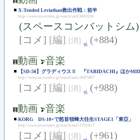
■
X-Tended Leviathan救出作戦：前半
http://www.nicovideo.jp/watch/sm13682030
(スペースコンバットシム)
[コメ]
[編]
(+884)
[消]
動画
音楽
■
【SD-50】グラディウスⅡ 『TABIDACHI』ほかMI
http://www.nicovideo.jp/watch/nm13697887
[コメ]
[編]
(+988)
[消]
動画
音楽
■
KORG DS-10+で怒首領蜂大往生STAGE1「東亞」
http://www.nicovideo.jp/watch/nm13701817
[コメ]
[編]
(+961)
[消]