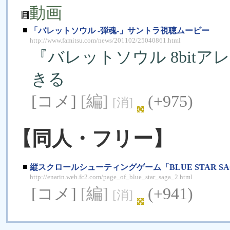
動画
■
「バレットソウル -弾魂-」サントラ視聴ムービー
http://www.famitsu.com/news/201102/25040861.html
『バレットソウル 8bit
きる
[コメ]
[編]
(+975)
[消]
【同人・フリー】
■
縦スクロールシューティングゲーム「BLUE STAR S
http://enarin.web.fc2.com/page_of_blue_star_saga_2.html
[コメ]
[編]
(+941)
[消]