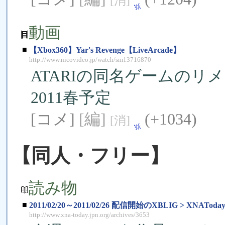
[消]
動画
■
【Xbox360】Yar's Revenge【LiveArcade】
http://www.nicovideo.jp/watch/sm13716870
ATARIの同名ゲームのリ
2011春予定
[コメ]
[編]
(+1034)
[消]
【同人・フリー】
読み物
■
2011/02/20～2011/02/26 配信開始のXBLIG > XNAToda
http://www.xna-today.jpn.org/archives/3653