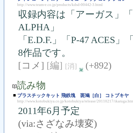
http://www.team-e.co.jp/products/kdsd-00442-3.html
収録内容は「アーガス」「バ
ALPHA」
「E.D.F.」「P-47 A
8作品です。
[コメ]
[編]
(+892)
[消]
読み物
■
プラスチックキット 飛鉄塊 斑鳩［白］ コトブキヤ
http://www.kotobukiya.co.jp/kotobukiya/release/20110217/ikaruga.ht
2011年6月予定
(via:
さざなみ壊変
)