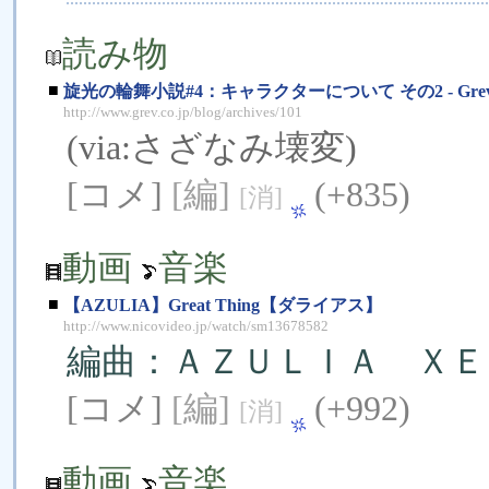
読み物
■
旋光の輪舞小説#4：キャラクターについて その2 - Grev
http://www.grev.co.jp/blog/archives/101
(via:
さざなみ壊変
)
[コメ]
[編]
(+835)
[消]
動画
音楽
■
【AZULIA】Great Thing【ダライアス】
http://www.nicovideo.jp/watch/sm13678582
編曲：ＡＺＵＬＩＡ ＸＥ
[コメ]
[編]
(+992)
[消]
動画
音楽