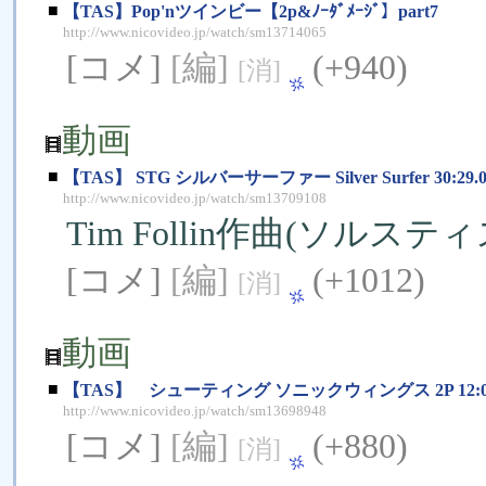
■
【TAS】Pop'nツインビー【2p&ﾉｰﾀﾞﾒｰｼﾞ】part7
http://www.nicovideo.jp/watch/sm13714065
[コメ]
[編]
(+940)
[消]
動画
■
【TAS】 STG シルバーサーファー Silver Surfer 30:
http://www.nicovideo.jp/watch/sm13709108
Tim Follin作曲(ソルスティ
[コメ]
[編]
(+1012)
[消]
動画
■
【TAS】 シューティング ソニックウィングス 2P 12:0
http://www.nicovideo.jp/watch/sm13698948
[コメ]
[編]
(+880)
[消]