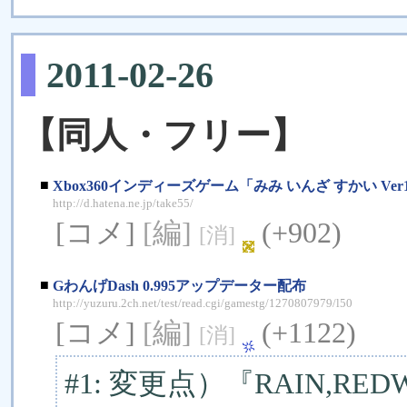
2011-02-26
【同人・フリー】
■
Xbox360インディーズゲーム「みみ いんざ すかい Ver1.
http://d.hatena.ne.jp/take55/
[コメ]
[編]
(+902)
[消]
■
GわんげDash 0.995アップデーター配布
http://yuzuru.2ch.net/test/read.cgi/gamestg/1270807979/l50
[コメ]
[編]
(+1122)
[消]
#1: 変更点）『RAIN,