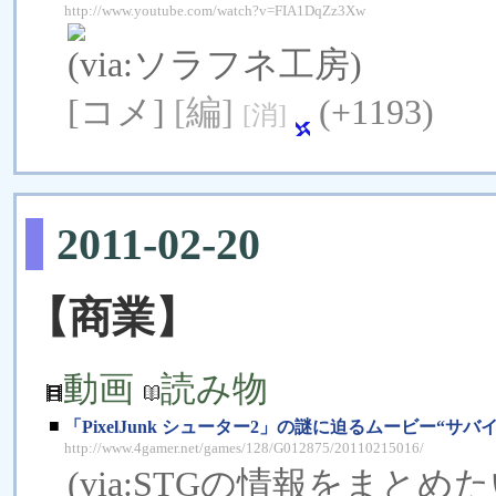
http://www.youtube.com/watch?v=FIA1DqZz3Xw
(via:
ソラフネ工房
)
[コメ]
[編]
(+1193)
[消]
2011-02-20
【商業】
動画
読み物
■
「PixelJunk シューター2」の謎に迫るムービー“サバイバーフ
http://www.4gamer.net/games/128/G012875/20110215016/
(via:
STGの情報をまとめた