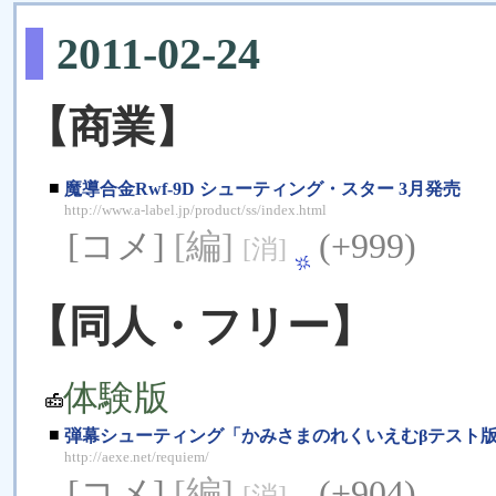
2011-02-24
【商業】
■
魔導合金Rwf-9D シューティング・スター 3月発売
http://www.a-label.jp/product/ss/index.html
[コメ]
[編]
(+999)
[消]
【同人・フリー】
体験版
■
弾幕シューティング「かみさまのれくいえむβテスト版ｖ
http://aexe.net/requiem/
[コメ]
[編]
(+904)
[消]