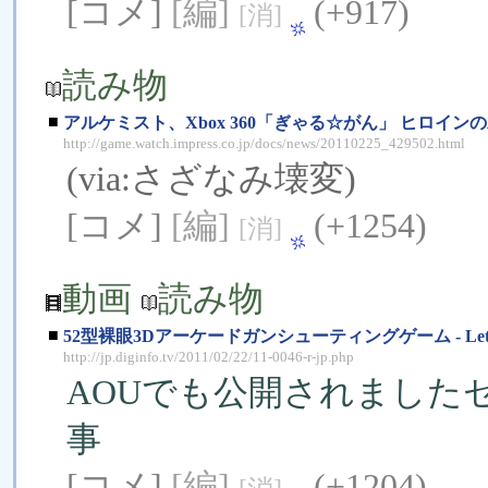
[コメ]
[編]
(+917)
[消]
読み物
■
アルケミスト、Xbox 360「ぎゃる☆がん」 ヒロインの水着/
http://game.watch.impress.co.jp/docs/news/20110225_429502.html
(via:
さざなみ壊変
)
[コメ]
[編]
(+1254)
[消]
動画
読み物
■
52型裸眼3Dアーケードガンシューティングゲーム - Let's Go Is
http://jp.diginfo.tv/2011/02/22/11-0046-r-jp.php
AOUでも公開されました
事
[コメ]
[編]
(+1204)