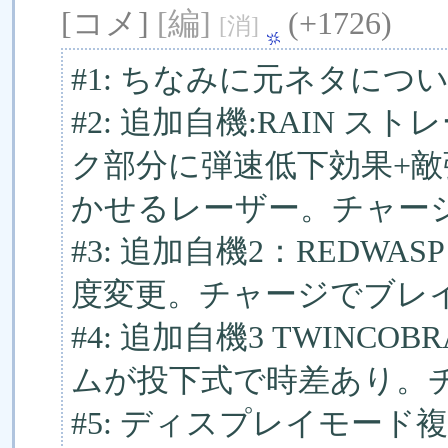
[コメ]
[編]
(+1726)
[消]
#1: ちなみに元ネタに
#2: 追加自機:RAIN 
ク部分に弾速低下効果+敵
かせるレーザー。チャー
#3: 追加自機2：REDW
度変更。チャージでブレ
#4: 追加自機3 TWINC
ムが投下式で時差あり。
#5: ディスプレイモー