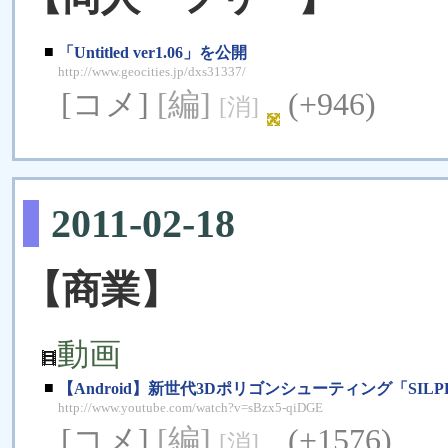
■
「Untitled ver1.06」を公開
http://www.geocities.jp/dxs31337/
[コメ]
[編]
(+946)
[消]
2011-02-18
【商業】
動画
■
【Android】新世代3Dポリゴンシューティング「SILPHEE
http://www.youtube.com/watch?v=sBzx5-qiDGE
[コメ]
[編]
(+1576)
[消]