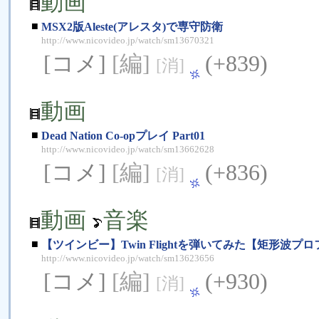
動画
■
MSX2版Aleste(アレスタ)で専守防衛
http://www.nicovideo.jp/watch/sm13670321
[コメ]
[編]
(+839)
[消]
動画
■
Dead Nation Co-opプレイ Part01
http://www.nicovideo.jp/watch/sm13662628
[コメ]
[編]
(+836)
[消]
動画
音楽
■
【ツインビー】Twin Flightを弾いてみた【矩形波プ
http://www.nicovideo.jp/watch/sm13623656
[コメ]
[編]
(+930)
[消]