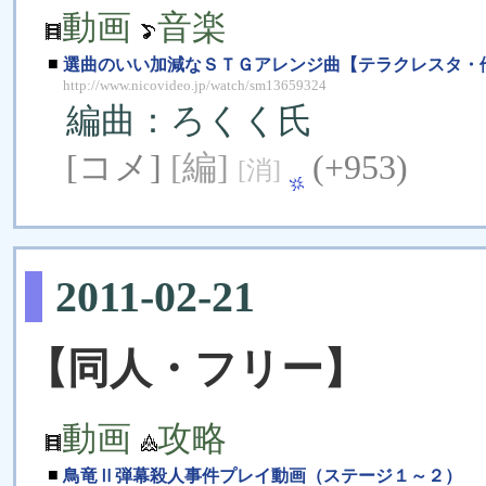
動画
音楽
■
選曲のいい加減なＳＴＧアレンジ曲【テラクレスタ・
http://www.nicovideo.jp/watch/sm13659324
編曲：ろくく氏
[コメ]
[編]
(+953)
[消]
2011-02-21
【同人・フリー】
動画
攻略
■
鳥竜Ⅱ弾幕殺人事件プレイ動画（ステージ１～２）