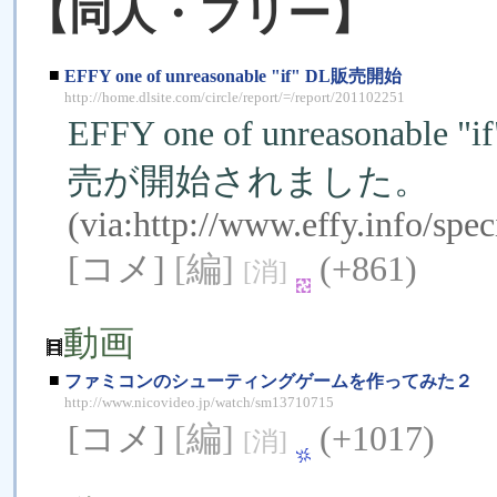
【同人・フリー】
■
EFFY one of unreasonable "if" DL販売開始
http://home.dlsite.com/circle/report/=/report/201102251
EFFY one of unreasona
売が開始されました。
(via:
http://www.effy.info/spec
[コメ]
[編]
(+861)
[消]
動画
■
ファミコンのシューティングゲームを作ってみた２
http://www.nicovideo.jp/watch/sm13710715
[コメ]
[編]
(+1017)
[消]