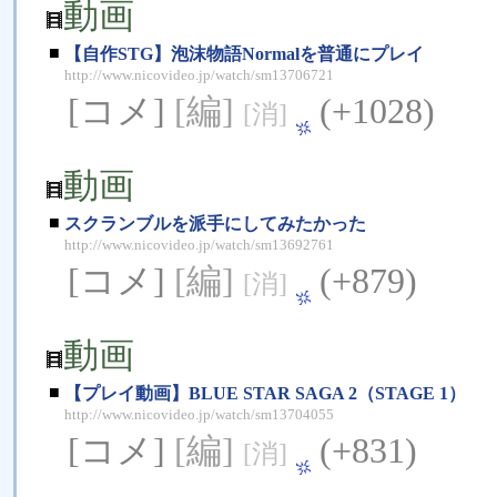
動画
■
【自作STG】泡沫物語Normalを普通にプレイ
http://www.nicovideo.jp/watch/sm13706721
[コメ]
[編]
(+1028)
[消]
動画
■
スクランブルを派手にしてみたかった
http://www.nicovideo.jp/watch/sm13692761
[コメ]
[編]
(+879)
[消]
動画
■
【プレイ動画】BLUE STAR SAGA 2（STAGE 1）
http://www.nicovideo.jp/watch/sm13704055
[コメ]
[編]
(+831)
[消]