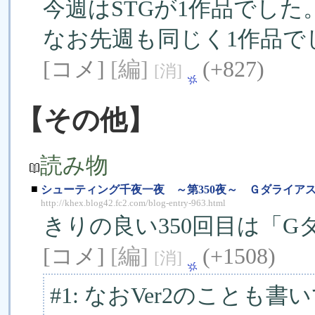
今週はSTGが1作品でした
なお先週も同じく1作品で
[コメ]
[編]
(+827)
[消]
【その他】
読み物
■
シューティング千夜一夜 ～第350夜～ Ｇダライア
http://khex.blog42.fc2.com/blog-entry-963.html
きりの良い350回目は「
[コメ]
[編]
(+1508)
[消]
#1: なおVer2のことも書