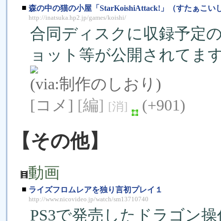
■
森の中の猫の小屋「StarKoishiAttack!」（すた
http://inatsuka.hp2.jp/games/koishi/
合同ディスクに収録予定の
ョット等が公開されてま
(via:
制作のしおり
)
[コメ]
[編]
(+901)
[消]
【その他】
動画
■
ライズフロムレアを独り言初プレイ１
http://www.nicovideo.jp/watch/sm13710740
PS3で発売したドラゴン操