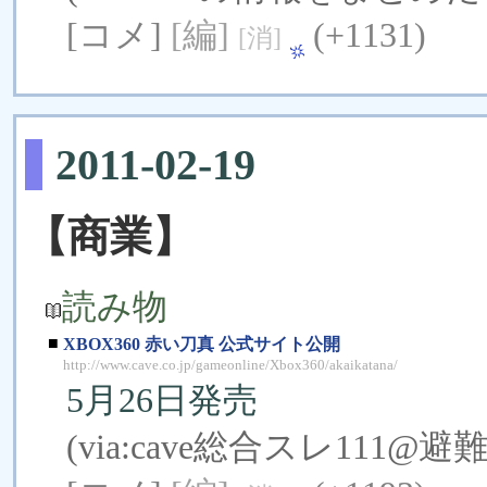
[コメ]
[編]
(+1131)
[消]
2011-02-19
【商業】
読み物
■
XBOX360 赤い刀真 公式サイト公開
http://www.cave.co.jp/gameonline/Xbox360/akaikatana/
5月26日発売
(via:
cave総合スレ111@避