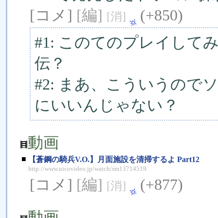
[コメ]
[編]
(+850)
[消]
#1: このてのプレイし
伝？
#2: まあ、こういうの
にいいんじゃない？
動画
■
【蒼鋼の騎兵V.O.】月面施設を清掃するよ Part12
http://www.nicovideo.jp/watch/sm13714519
[コメ]
[編]
(+877)
[消]
動画