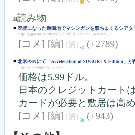
読み物
■
廃墟になった遊園地でマシンガンを撃ちまくるシアター型
http://gigazine.net/news/20110218_haunted_museum_2/
[コメ]
[編]
(+2789)
[消]
■
北米PSNにて「Acceleration of SUGURI X-Edition
http://www.sugurigame.com/
価格は5.99ドル。
日本のクレジットカートは
カードが必要と敷居は高
[コメ]
[編]
(+943)
[消]