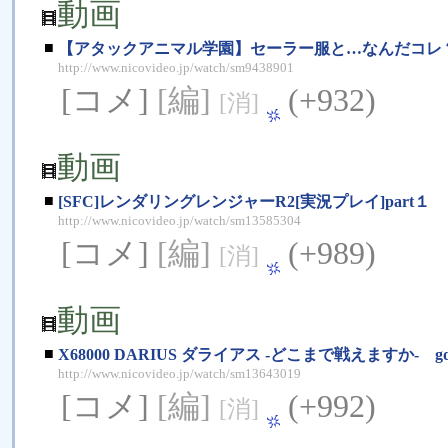
動画
■
【アタックアニマル学園】セーラー服と…なんだコレ
http://www.nicovideo.jp/watch/sm9438901
[コメ]
[編]
(+932)
[消]
動画
■
[SFC]レンダリングレンジャーR2[実況プレイ]part１
http://www.nicovideo.jp/watch/sm13585304
[コメ]
[編]
(+989)
[消]
動画
■
X68000 DARIUS ダライアス -どこまで戦えますか- g
http://www.nicovideo.jp/watch/sm13643019
[コメ]
[編]
(+992)
[消]