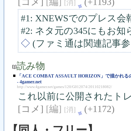
[コメ]
[編]
(+1193)
[消]
#1: XNEWSでのプレス
#2: ネタ元の345にもお知
◇
(ファミ通は関連記事参
読み物
■
「ACE COMBAT ASSAULT HORIZON」で描かれ
- 4gamer.net
http://www.4gamer.net/games/120/G012074/20110218082/
これ以前に公開されたト
[コメ]
[編]
(+1172)
[消]
【同人・フリー】