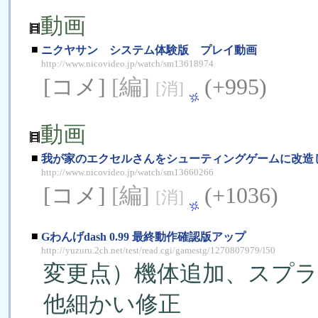
動画
■
ニクヤサン システム体験版 プレイ動画
http://www.nicovideo.jp/watch/sm13618974
[コメ]
[編]
(+995)
[消]
動画
■
我が家のエクセルさんをシューティングゲームに改造
http://www.nicovideo.jp/watch/sm13660266
[コメ]
[編]
(+1036)
[消]
■
Gわんげdash 0.99 最終動作確認版アップ
http://yuzuru.2ch.net/test/read.cgi/gamestg/1270807979/l50
変更点）機体追加、スプ
他細かい修正