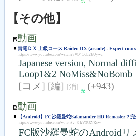
【その他】
動画
■
雷電ＤＸ 上級コース Raiden DX (arcade) - Expert cours
https://www.youtube.com/watch?v=O4OcE2EUywc
Japanese version, Normal diff
Loop1&2 NoMiss&NoBomb
[コメ]
[編]
(+943)
[消]
動画
■
【Android】FC沙羅曼蛇Salamander HD Remas
https://www.youtube.com/watch?v=3-kV3UZfRcw
FC版沙羅曼蛇のAndroid