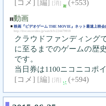
[コメ]
[編]
(+553)
[消]
動画
■
映画『ビデオゲーム THE MOVIE』ネット最速上映会[有料
http://live.nicovideo.jp/watch/lv224479918
クラウドファンディング
に至るまでのゲームの歴
です。
当日券は1100ニコニコポ
[コメ]
[編]
(+594)
[消]