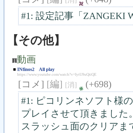
#1: 設定記事「ZANGEK
【その他】
動画
■
INfinos2 All play
https://www.youtube.com/watch?v=IytU9uQtiQE
[コメ]
[編]
(+698)
[消]
#1: ピコリンネソフト様の
プレイさせて頂きました。
スラッシュ面のクリアま