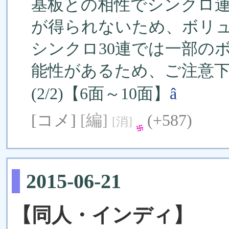
基板との相性でシンクロ
が得られないため、ボリ
シンクロ30連では一部の
能性があるため、ご注意
(2/2)【6面～10面】
â
[コメ]
[編]
(+587)
[消]
2015-06-21
【同人・インディ】