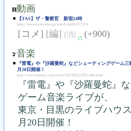
動画
■
【TAS】ザ・警察官 新宿24時
http://www.nicovideo.jp/watch/sm26537224
[コメ]
[編]
(+900)
[消]
音楽
■
『雷電』や『沙羅曼蛇』などシューティングゲーム三昧のゲ
月20日開催！
http://www.famitsu.com/news/201506/22081448.html
『雷電』や『沙羅曼蛇』
ゲーム音楽ライブが、
東京・目黒のライブハウス“THE
月20日開催！