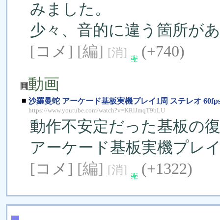
みました。
少々、音的に違う箇所が
[コメ]
[編]
(+740)
[消]
動画
■
沙羅曼蛇 アーケード基板実機プレイ1周 ステレオ 60fp
https://www.youtube.com/watch?v=KRlJmqT9bLU
動作不安定だった基板の復
アーケード基板実機プレイ
[コメ]
[編]
(+1322)
[消]