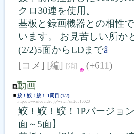
クロ30連を使用。
基板と録画機器との相性で
います。 お見苦しい所か
(2/2)5面からEDまで
â
[コメ]
[編]
(+611)
[消]
動画
■
鮫！鮫！鮫！ 1周目 (1/2)
http://www.nicovideo.jp/watch/sm26516623
鮫！鮫！鮫！1Pバージョ
面～5面】