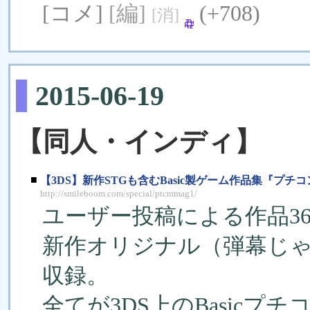
[コメ]
[編]
(+708)
[消]
2015-06-19
【同人・インディ】
■
【3DS】新作STGも含むBasic製ゲーム作品集『プチ
http://smileboom.com/special/ptcmmag1/
ユーザー投稿による作品36
新作オリジナル（弾幕じゃない
収録。
全てが3DS上のBasicプチ