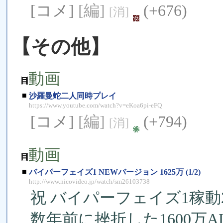
[コメ]
[編]
(+676)
[消]
【その他】
動画
■
沙羅曼蛇二人同時プレイ
https://www.youtube.com/watch?v=eKoa6pi-eFQ
[コメ]
[編]
(+794)
[消]
動画
■
バイパーフェイズ1 NEWバージョン 1625万 (1/2)
http://www.nicovideo.jp/watch/sm26103738
祝 バイパーフェイズ1稼動
数年前に挫折した1600万