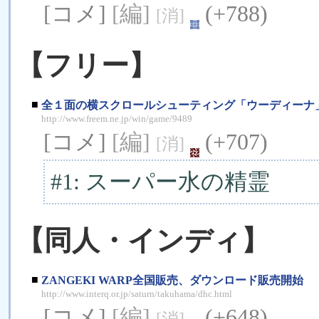
[コメ]
[編]
(+788)
[消]
【フリー】
■
全１面の横スクロールシューティング「ウーディーナ
http://www.freem.ne.jp/win/game/9489
[コメ]
[編]
(+707)
[消]
#1: スーパー水の精霊
【同人・インディ】
■
ZANGEKI WARP全国販売、ダウンロード販売開始
http://www.interq.or.jp/saturn/takuhama/dhc.html
[コメ]
[編]
(+648)
[消]