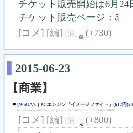
チケット販売開始は6月24
チケット販売ページ：
â
[コメ]
[編]
(+730)
[消]
2015-06-23
【商業】
■
[WiiU/VC] PCエンジン『イメージファイト』(617円)
http://www.nintendo.co.jp/wiiu/software/vc/ppej/index.html
[コメ]
[編]
(+800)
[消]