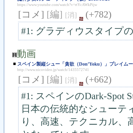
https://www.youtube.com/watch?v=rtYcAWkPijw
[コメ]
[編]
(+782)
[消]
#1: グラディウスタイ
動画
■
スペイン製縦シュー「貪欲（Don’Yoku）」プレイム
http://www.nicovideo.jp/watch/1435572741
[コメ]
[編]
(+662)
[消]
#1: スペインのDark-Sp
日本の伝統的なシューテ
り、高速、テクニカル、