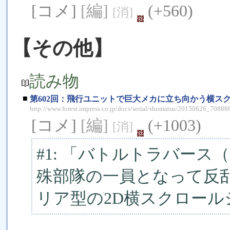
[コメ]
[編]
(+560)
[消]
【その他】
読み物
■
第602回：飛行ユニットで巨大メカに立ち向かう横スクロ
http://www.forest.impress.co.jp/docs/serial/shumatsu/20150626_70888
[コメ]
[編]
(+1003)
[消]
#1: 「バトルトラバース（Ba
殊部隊の一員となって反
リア型の2D横スクロー