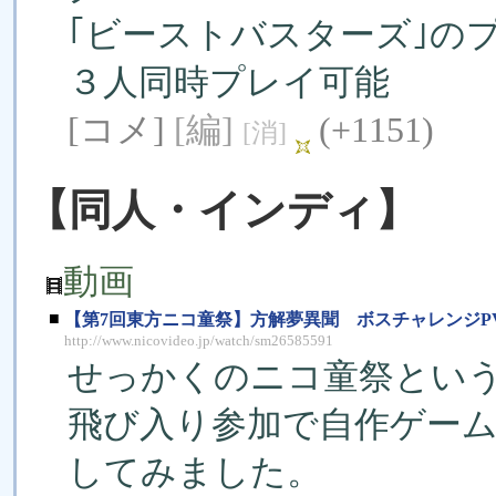
｢ビーストバスターズ｣の
３人同時プレイ可能
[コメ]
[編]
(+1151)
[消]
【同人・インディ】
動画
■
【第7回東方ニコ童祭】方解夢異聞 ボスチャレンジP
http://www.nicovideo.jp/watch/sm26585591
せっかくのニコ童祭とい
飛び入り参加で自作ゲー
してみました。