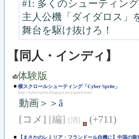
#1: 多くのシューティ
主人公機「ダイダロス」
舞台を駆け抜けろ！
【同人・インディ】
体験版
■
横スクロールシューティング「Cyber Sprite」
http://cyber-sprite.blogspot.tw/p/patch.html
動画＞＞
â
[コメ]
[編]
(+711)
[消]
■
【まさかのレミリア・フランドール自機に】中国の龍皇