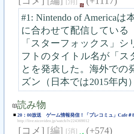
[コメ]
[編]
(+1117)
[消]
#1: Nintendo of Amer
に合わせて配信している「Ninte
「スターフォックス」シリ
フトのタイトル名が「ス
とを発表した。海外での発
ズン（日本では2015年
読み物
■
20：00放送 ゲーム情報発信！「プレコミュ」Caf
http://live.nicovideo.jp/watch/lv224369012
[コメ]
[編]
(+574)
[消]