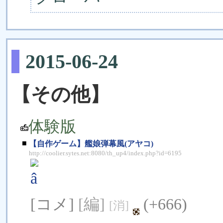
2015-06-24
【その他】
体験版
■
【自作ゲーム】艦娘弾幕風(アヤコ)
http://coolier.sytes.net:8080/th_up4/index.php?id=6195
â
[コメ]
[編]
(+666)
[消]