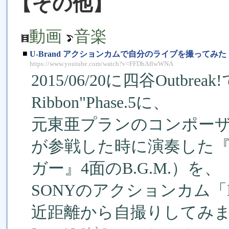
【その他】
動画
音楽
■
U-Brand アクションカムで自分のライブを撮ってみた
https://www.youtube.com/watch?v=FFDhAflwWNA
2015/06/20に四谷Outbr
Ribbon"Phase.5に、
元東亜プランのコンポーザー
が参戦した時に演奏した『T
ガー』4面のB.G.M.）を、
SONYのアクションカム「H
近距離から自撮りしてみ