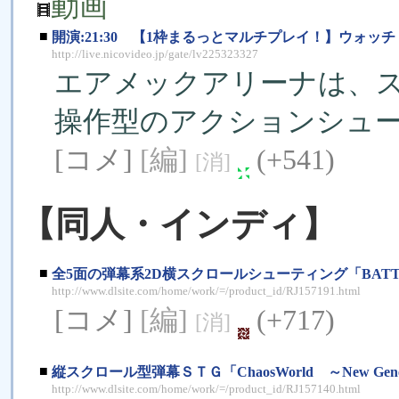
動画
■
開演:21:30 【1枠まるっとマルチプレイ！】ウォ
http://live.nicovideo.jp/gate/lv225323327
エアメックアリーナは、
操作型のアクションシュ
[コメ]
[編]
(+541)
[消]
【同人・インディ】
■
全5面の弾幕系2D横スクロールシューティング「BATTL
http://www.dlsite.com/home/work/=/product_id/RJ157191.html
[コメ]
[編]
(+717)
[消]
■
縦スクロール型弾幕ＳＴＧ「ChaosWorld ～New Genera
http://www.dlsite.com/home/work/=/product_id/RJ157140.html