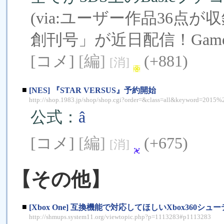
(via:
ユーザー作品36点が
創刊号」が近日配信！Gamer.n
[コメ]
[編]
(+881)
[消]
■
[NES] 『STAR VERSUS』予約開始
http://shop.1983.jp/shop/shop.cgi?order=&class=all&keyword=
公式：
â
[コメ]
[編]
(+675)
[消]
【その他】
■
[Xbox One] 互換機能で対応してほしいXbox360
http://shmups.system11.org/viewtopic.php?p=1113283#p1113283