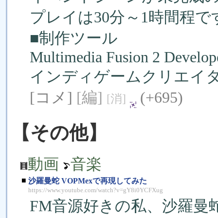
プレイは30分～1時間程で
■制作ツール
Multimedia Fusion 2 Develop
インディゲームクリエイター Clickt
[コメ]
[編]
(+695)
[消]
【その他】
動画
音楽
■
沙羅曼蛇 VOPMexで再現してみた
https://www.youtube.com/watch?v=gY8i0YCFXug
FM音源好きの私、沙羅曼