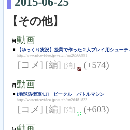
2015-06-25
【その他】
動画
■
【ゆっくり実況】授業で作った２人プレイ用シューテ
http://www.nicovideo.jp/watch/sm26566991
[コメ]
[編]
(+574)
[消]
動画
■
[地球防衛軍4.1] ビークル バトルマシン
http://www.nicovideo.jp/watch/sm26481822
[コメ]
[編]
(+603)
[消]
動画