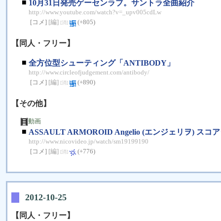
■
10月31日発売ゲーセンラブ。サントラ全曲紹介
http://www.youtube.com/watch?v=_upv005cdLw
[コメ]
[編]
(+805)
[消]
【同人・フリー】
■
全方位型シューティング「ANTIBODY」
http://www.circleofjudgement.com/antibody/
[コメ]
[編]
(+890)
[消]
【その他】
動画
■
ASSAULT ARMOROID Angelio (エンジェリヲ) スコア
http://www.nicovideo.jp/watch/sm19199190
[コメ]
[編]
(+776)
[消]
2012-10-25
【同人・フリー】