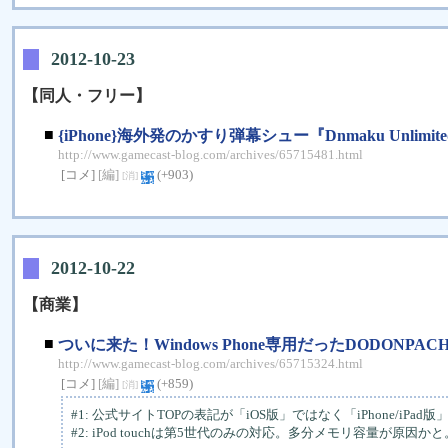
2012-10-23
【同人・フリー】
■
{iPhone}海外発のかすり弾幕シュー『Dnmaku U
http://www.gamecast-blog.com/archives/65715481.html
[コメ]
[編]
(+903)
[消]
2012-10-22
【商業】
■
ついに来た！Windows Phone専用だったDODONPAC
http://www.gamecast-blog.com/archives/65715324.html
[コメ]
[編]
(+859)
[消]
#1: 公式サイトTOPの表記が「iOS版」ではなく「iPhone/iPad
#2: iPod touchは第5世代のみの対応。多分メモリ容量が原因かと