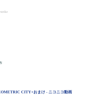
」
strike
布
EOMETRIC CITY+おまけ - ニコニコ動画