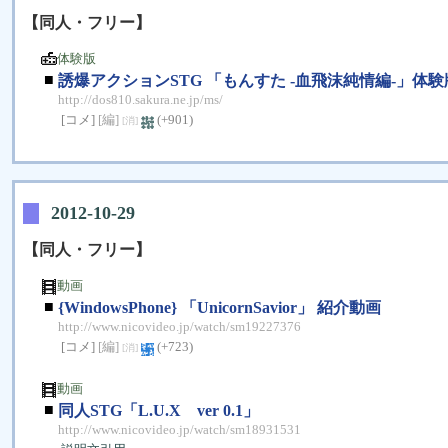
【同人・フリー】
体験版
■
誘爆アクションSTG 「もんすた -血飛沫純情編-」体験版 v
http://dos810.sakura.ne.jp/ms/
[コメ]
[編]
(+901)
[消]
2012-10-29
【同人・フリー】
動画
■
{WindowsPhone} 「UnicornSavior」 紹介動画
http://www.nicovideo.jp/watch/sm19227376
[コメ]
[編]
(+723)
[消]
動画
■
同人STG「L.U.X ver 0.1」
http://www.nicovideo.jp/watch/sm18931531