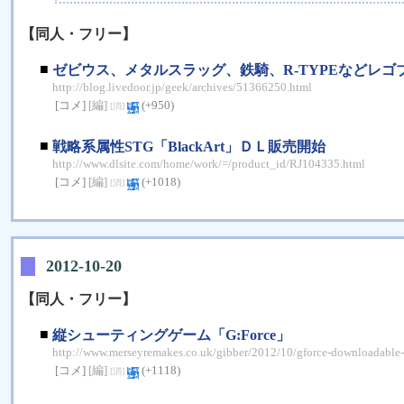
【同人・フリー】
■
ゼビウス、メタルスラッグ、鉄騎、R-TYPEなどレ
http://blog.livedoor.jp/geek/archives/51366250.html
[コメ]
[編]
(+950)
[消]
■
戦略系属性STG「BlackArt」ＤＬ販売開始
http://www.dlsite.com/home/work/=/product_id/RJ104335.html
[コメ]
[編]
(+1018)
[消]
2012-10-20
【同人・フリー】
■
縦シューティングゲーム「G:Force」
http://www.merseyremakes.co.uk/gibber/2012/10/gforce-downloadable-
[コメ]
[編]
(+1118)
[消]