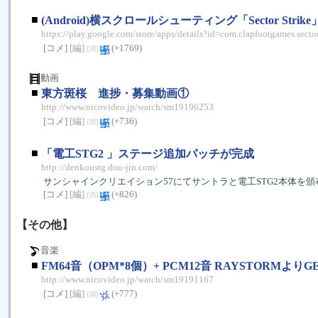
■
(Android)横スクロールシューティング「Sector Strike
https://play.google.com/store/apps/details?id=com.clapfootgames.sector
[コメ]
[編]
(+1769)
[消]
動画
■
東方斑桜 進捗・募集動画①
http://www.nicovideo.jp/watch/sm19196253
[コメ]
[編]
(+736)
[消]
■
「電工STG2 」ステージ追加パッチが完成
http://denkoustg.dou-jin.com/
サンシャインクリエイション57にてサントラと電工STG2本体を頒
[コメ]
[編]
(+826)
[消]
【その他】
音楽
■
FM64音（OPM*8個）+ PCM12音 RAYSTORMよりG
http://www.nicovideo.jp/watch/sm19191167
[コメ]
[編]
(+777)
[消]