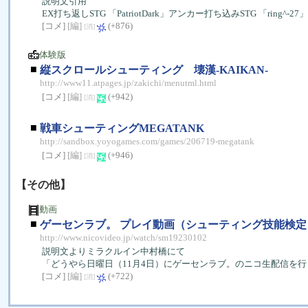
説明文引用
EX打ち返しSTG 「PatriotDark」アンカー打ち込みSTG 「r
[コメ]
[編]
(+876)
[消]
体験版
■
縦スクロールシューティング 壊漢-KAIKAN-
http://www11.atpages.jp/zakichi/menutml.html
[コメ]
[編]
(+942)
[消]
■
戦車シューティングMEGATANK
http://sandbox.yoyogames.com/games/206719-megatank
[コメ]
[編]
(+946)
[消]
【その他】
動画
■
ゲーセンラブ。 プレイ動画（シューティング技能検定） P
http://www.nicovideo.jp/watch/sm19230102
説明文よりミラクルイン中村橋にて
「どうやら日曜日（11月4日）にゲーセンラブ。のニコ生配信を
[コメ]
[編]
(+722)
[消]