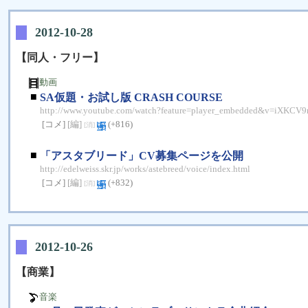
2012-10-28
【同人・フリー】
動画
■
SA仮題・お試し版 CRASH COURSE
http://www.youtube.com/watch?feature=player_embedded&v=iXKCV
[コメ]
[編]
(+816)
[消]
■
「アスタブリード」CV募集ページを公開
http://edelweiss.skr.jp/works/astebreed/voice/index.html
[コメ]
[編]
(+832)
[消]
2012-10-26
【商業】
音楽