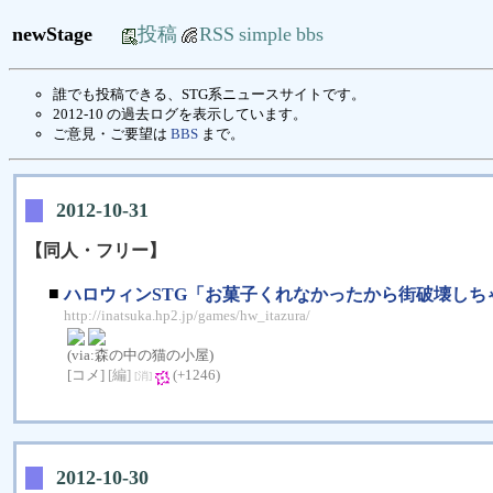
newStage
投稿
RSS
simple
bbs
誰でも投稿できる、STG系ニュースサイトです。
2012-10 の過去ログを表示しています。
ご意見・ご要望は
BBS
まで。
2012-10-31
【同人・フリー】
■
ハロウィンSTG「お菓子くれなかったから街破壊しち
http://inatsuka.hp2.jp/games/hw_itazura/
(via:
森の中の猫の小屋
)
[コメ]
[編]
(+1246)
[消]
2012-10-30