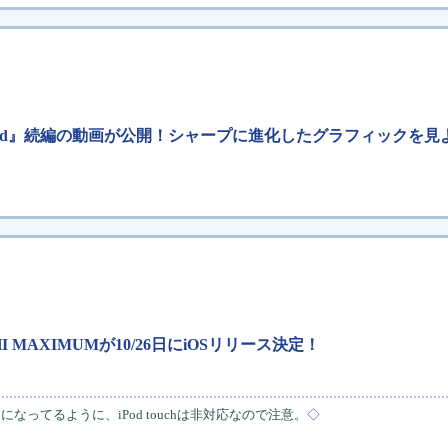
nlimited』続編の動画が公開！シャープに進化したグラフィックを見
HI MAXIMUMが10/26日にiOSリリース決定！
版」になってるように、iPod touchは非対応なので注意。
◇
。