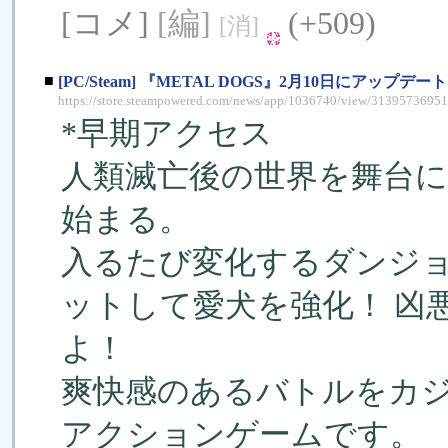
[コメ]
[編]
(+509)
[消]
■
[PC/Steam] 『METAL DOGS』2月10日にアップ
https://store.steampowered.com/news/app/1036740/view/313957369
*早期アクセス
人類滅亡後の世界を舞台
始まる。
入るたび変化するダンジ
ットして愛犬を強化！ 凶悪
よ！
爽快感のあるバトルをカ
アクションゲームです。