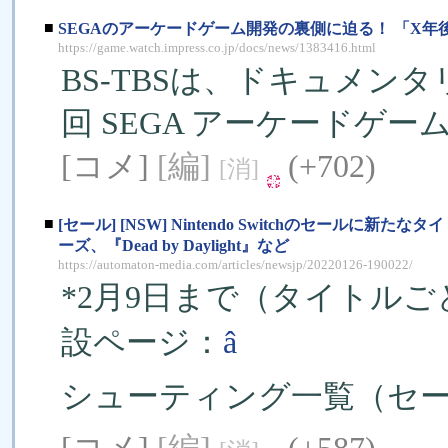
■
SEGAのアーケードゲーム開発の裏側に迫る！ 「X年
https://game.watch.impress.co.jp/docs/news/1383416.html
BS-TBSは、ドキュメン
回 SEGA アーケードゲー
[コメ]
[編]
(+702)
[消]
■
[セール] [NSW] Nintendo Switchのセール
ーズ、『Dead by Daylight』など
https://automaton-media.com/articles/newsjp/20220126-190022/
*2月9日まで（タイトル
設ページ：
â
シューティング一覧（セ