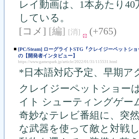
レイ動画は、1本あたり4
している。
[コメ]
[編]
(+765)
[消]
■
[PC/Steam] ローグライトSTG『クレイジーペ
の【開発者インタビュー】
https://www.gamespark.jp/article/2022/01/31/115531.html
*日本語対応予定、早期アク
クレイジーペットショー
イト シューティングゲー
奇妙なテレビ番組に、突
な武器を使って敵と対戦