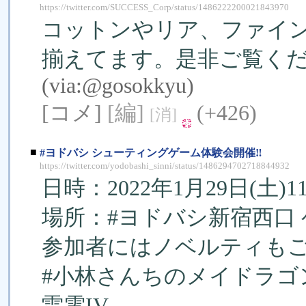
https://twitter.com/SUCCESS_Corp/status/1486222200021843970
コットンやリア、ファイ
揃えてます。是非ご覧くだ
(via:
@gosokkyu
)
[コメ]
[編]
(+426)
[消]
■
#ヨドバシ シューティングゲーム体験会開催‼️
https://twitter.com/yodobashi_sinni/status/1486294702718844932
日時：2022年1月29日(土)11:
場所：#ヨドバシ新宿西口
参加者にはノベルティもご用
#小林さんちのメイドラゴン
雷電IV