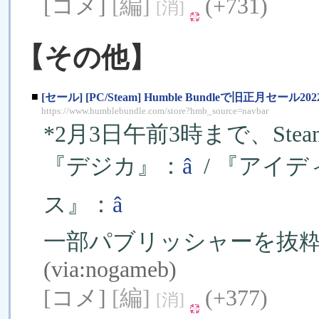
[コメ]
[編]
(+731)
[消]
【その他】
■
[セール] [PC/Steam] Humble Bundleで旧正月セール202
https://www.humblebundle.com/store?hmb_source=navbar
*2月3日午前3時まで、Ste
『デジカ』：
â
/ 『アイ
ス』：
â
一部パブリッシャーを抜粋
(via:
nogameb
)
[コメ]
[編]
(+377)
[消]