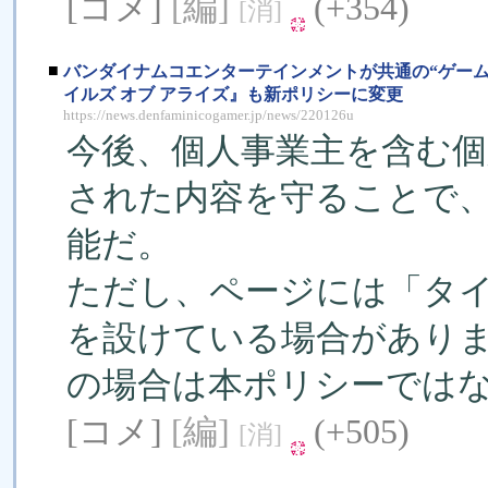
[コメ]
[編]
(+354)
[消]
■
バンダイナムコエンターテインメントが共通の“ゲー
イルズ オブ アライズ』も新ポリシーに変更
https://news.denfaminicogamer.jp/news/220126u
今後、個人事業主を含む
された内容を守ることで
能だ。
ただし、ページには「タ
を設けている場合があり
の場合は本ポリシーでは
[コメ]
[編]
(+505)
[消]