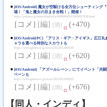
■
[iOS/Android] 魔女が空駆ける全方位シューティン
場！「鬼と魔女の豆まき合戦！」開催！
https://prtimes.jp/main/html/rd/p/000000010.000087658.html
[コメ]
[編]
(+470)
[消]
■
[iOS/Android/PC] 「アリス・ギア・アイギ
ャラを選べる特別なスカウトも
https://www.gamer.ne.jp/news/202201280030/
[コメ]
[編]
(+620)
[消]
■
[iOS/Android] 「アズールレーン」にてイベン
ペーンも
https://www.gamer.ne.jp/news/202201280043/
[コメ]
[編]
(+676)
[消]
【同人・インディ】