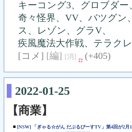
キーコング3、グロブダー
奇々怪界、VV、バツグン
ス、レゾン、グラV、
疾風魔法大作戦、テラク
[コメ]
[編]
(+405)
[消]
2022-01-25
【商業】
■
[NSW] 「ぎゃる☆がん だぶるぴーすTV」第4回が