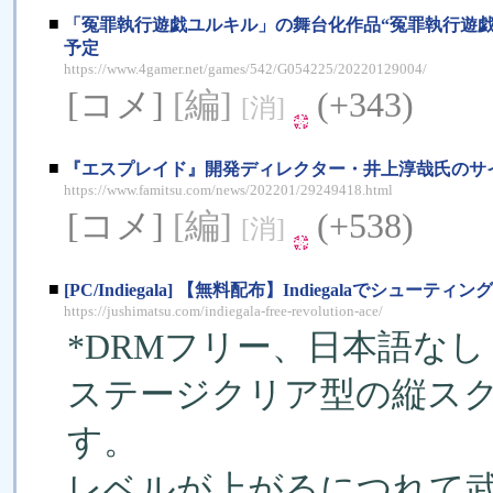
■
「冤罪執行遊戯ユルキル」の舞台化作品“冤罪執行遊戯ユル
予定
https://www.4gamer.net/games/542/G054225/20220129004/
[コメ]
[編]
(+343)
[消]
■
『エスプレイド』開発ディレクター・井上淳哉氏のサイ
https://www.famitsu.com/news/202201/29249418.html
[コメ]
[編]
(+538)
[消]
■
[PC/Indiegala] 【無料配布】Indiegalaでシューテ
https://jushimatsu.com/indiegala-free-revolution-ace/
*DRMフリー、日本語なし
ステージクリア型の縦ス
す。
レベルが上がるにつれて