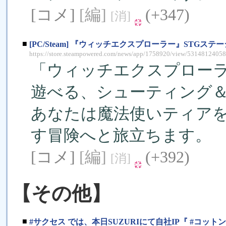
[コメ]
[編]
(+347)
[消]
■
[PC/Steam] 『ウィッチエクスプローラー』STGス
https://store.steampowered.com/news/app/1758920/view/531481240
「ウィッチエクスプロー
遊べる、シューティング
あなたは魔法使いティア
す冒険へと旅立ちます。
[コメ]
[編]
(+392)
[消]
【その他】
■
#サクセス では、本日SUZURIにて自社IP『 #コ