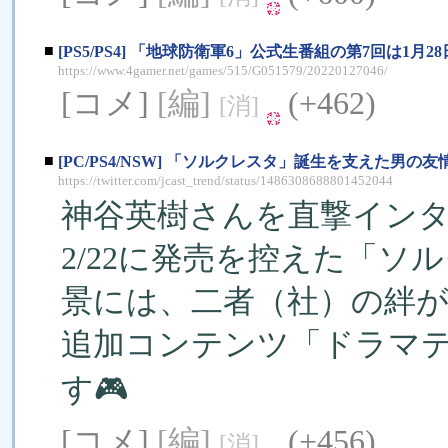
■
[PS5/PS4] 「地球防衛軍6」公式生番組の第7回は1
https://www.4gamer.net/games/515/G051579/20220127046/
[コメ]
[編]
(+462)
[消]
■
[PC/PS4/NSW] 「ソルクレスタ」誕生を支えた男
https://twitter.com/jcast_trend/status/1486308688801452044
神谷英樹さんを直撃インタ
2/22に発売を控えた「
景には、二者（社）の絆
追加コンテンツ「ドラマテ
す🎮
[コメ]
[編]
(+456)
[消]