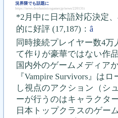
況界隈でも話題に
https://news.denfaminicogamer.jp/news/220131i
*2月中に日本語対応決定、
的に好評 (17,187)：
â
同時接続プレイヤー数4万
て作りが豪華ではない作
国内外のゲームメディア
『Vampire Survivo
し視点のアクション（シ
ーが行うのはキャラクタ
日本トップクラスのゲー