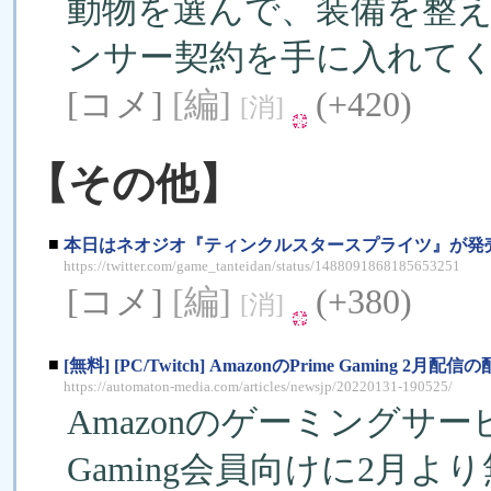
動物を選んで、装備を整
ンサー契約を手に入れて
[コメ]
[編]
(+420)
[消]
【その他】
■
本日はネオジオ『ティンクルスタースプライツ』が発
https://twitter.com/game_tanteidan/status/1488091868185653251
[コメ]
[編]
(+380)
[消]
■
[無料] [PC/Twitch] AmazonのPrime Gamin
https://automaton-media.com/articles/newsjp/20220131-190525/
AmazonのゲーミングサービスP
Gaming会員向けに2月