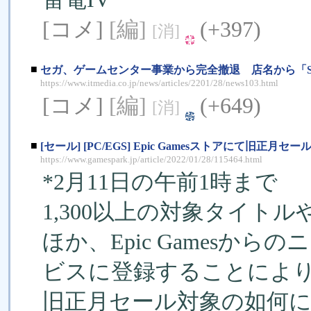
[コメ]
[編]
(+397)
[消]
■
セガ、ゲームセンター事業から完全撤退 店名から「S
https://www.itmedia.co.jp/news/articles/2201/28/news103.html
[コメ]
[編]
(+649)
[消]
■
[セール] [PC/EGS] Epic Gamesストアにて旧
https://www.gamespark.jp/article/2022/01/28/115464.html
*2月11日の午前1時まで
1,300以上の対象タイトル
ほか、Epic Gamesか
ビスに登録することにより1
旧正月セール対象の如何に関