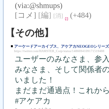
(via:
@shmups
)
[コメ]
[編]
(+484)
[消]
【その他】
■
アーケードアーカイブス、アケアカNEOGEOシリーズ
https://twitter.com/HAMSTER_Corp/status/1486694109171519488
ユーザーのみなさま、参
みなさま、そして関係者
いました！
まだまだ通過点！これか
#アケアカ