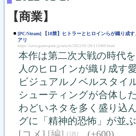
【商業】
■
[PC/Steam] 【18禁】ヒトラーとヒロインらが織り成す
アリ
https://www.gamespark.jp/article/2022/01/26/115400.html
本作は第二次大戦の時代を
人のヒロインが織り成す
ビジュアルノベルスタイ
シューティングが合体し
わどいネタを多く盛り込
グに「精神的恐怖」が並
[コメ]
[編]
(+600)
[消]