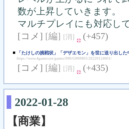
数が上昇していきます。
マルチプレイにも対応し
[コメ]
[編]
(+457)
[消]
■
「たけしの挑戦状」「デザエモン」を世に送り出した中
https://www.4gamer.net/games/999/G999905/20220124001/
[コメ]
[編]
(+435)
[消]
2022-01-28
【商業】