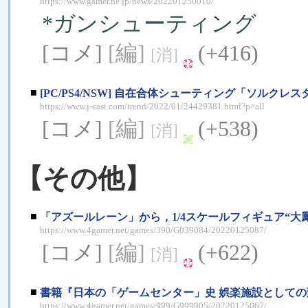
https://www.gamer.ne.jp/news/202201250010/
*ガンシューティング
[コメ]
[編]
(+416)
[消]
■
[PC/PS4/NSW] 自在合体シューティング「ソル
https://www.j-cast.com/trend/2022/01/24429381.html?p=all
[コメ]
[編]
(+538)
[消]
【その他】
■
「アズールレーン」から，1/4スケールフィギュア“大鳳
https://www.4gamer.net/games/390/G039084/20220125087/
[コメ]
[編]
(+622)
[消]
■
書籍『日本の「ゲームセンター」史 娯楽施設としての
https://www.4gamer.net/games/999/G999905/20220125067/