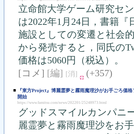
立命館大学ゲーム研究セン
は2022年1月24日，書
施設としての変遷と社会的
から発売すると，同氏のTw
価格は5060円（税込）。
[コメ]
[編]
(+357)
[消]
■
『東方Project』博麗霊夢と霧雨魔理沙がお手ごろ価格フ
開始
https://www.famitsu.com/news/202201/25248973.html
グッドスマイルカンパニーは
麗霊夢と霧雨魔理沙をお手