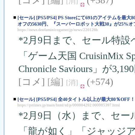
[コメ]
[編]
(+587)
[消]
■
[セール] [PS5/PS4] PS Storeにて691のアイ
オフの5630円、『スーパーロボット大戦30』が25%オフ
https://news.denfaminicogamer.jp/news/220126h
*2月9日まで、セール特
「ゲーム天国 CruisinMix S
Chronicle Saviours」
[コメ]
[編]
(+574)
[消]
■
[セール] [PS5/PS4] 全40タイトル以上が最大80％O
https://prtimes.jp/main/html/rd/p/000004292.000005397.html
*2月9日（水）まで、セ
「龍が如く」「ジャッジ