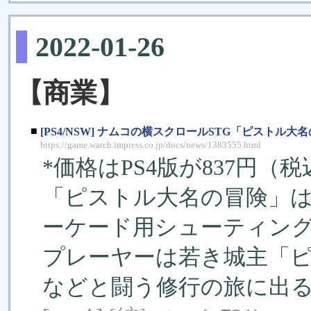
2022-01-26
【商業】
■
[PS4/NSW] ナムコの横スクロールSTG「ピストル
https://game.watch.impress.co.jp/docs/news/1383555.html
*価格はPS4版が837円（税
「ピストル大名の冒険」は
ーケード用シューティン
プレーヤーは若き城主「
などと闘う修行の旅に出