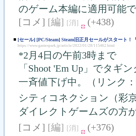
のゲーム本編に適用可能
[コメ]
[編]
(+438)
[消]
■
[セール] [PC/Steam] Steam旧正月セールがスタート！
https://www.gamespark.jp/article/2022/01/28/115462.html
*2月4日の午前3時まで
「Shoot 'Em Up」
一斉値下げ中。（リンク
シティコネクション（彩
ダイレクトゲームズの方
[コメ]
[編]
(+376)
[消]