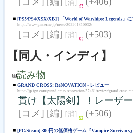
[コメ]
[編]
(+406)
[消]
■
[PS5/PS4/XSX/XB1] 「World of Warships
https://www.gamer.ne.jp/news/202201310032/
[コメ]
[編]
(+503)
[消]
【同人・インディ】
読み物
■
GRAND CROSS: ReNOVATION - レビュー
https://jp.ign.com/grand-cross-renovation/57461/review/grand-cross-re
貫け【太陽剣】！レーザー
[コメ]
[編]
(+506)
[消]
■
[PC/Steam] 300円の低価格ゲーム『Vampire Su