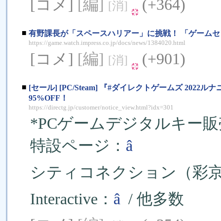
[コメ]
[編]
(+364)
[消]
■
有野課長が「スペースハリアー」に挑戦！ 「ゲームセンター
https://game.watch.impress.co.jp/docs/news/1384020.html
[コメ]
[編]
(+901)
[消]
■
[セール] [PC/Steam] 『#ダイレクトゲームズ 2
95%OFF！
https://directg.jp/customer/notice_view.html?idx=301
*PCゲームデジタルキー販売、
特設ページ：
â
シティコネクション（彩
Interactive：
â
/ 他多数