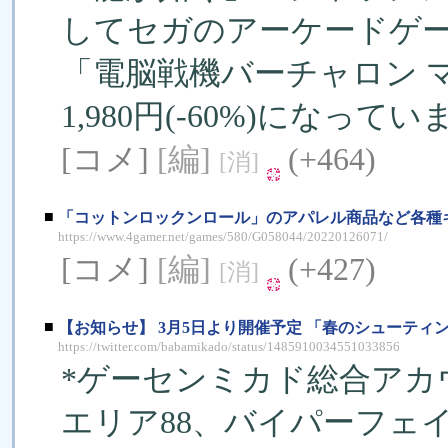
してセガのアーケードゲ
「電脳戦機バーチャロン マス
1,980円(-60%)になって
[コメ]
[編]
(+464)
[消]
■
「コットンロックンロール」のアパレル商品など各種
https://www.4gamer.net/games/580/G058044/20220126071/
[コメ]
[編]
(+427)
[消]
■
【お知らせ】 3月5日より開催予定 「春のシューティン
https://twitter.com/babamikado/status/1485910034551033856
*ゲーセンミカド総合アカ
エリア88、バイパーフェ