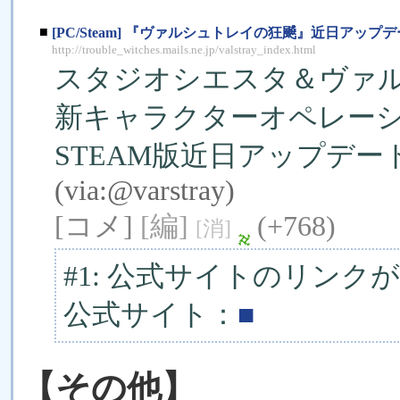
■
[PC/Steam] 『ヴァルシュトレイの狂飇』近日アッ
http://trouble_witches.mails.ne.jp/valstray_index.html
スタジオシエスタ＆ヴァル
新キャラクターオペレー
STEAM版近日アップデー
(via:
@varstray
)
[コメ]
[編]
(+768)
[消]
#1: 公式サイトのリン
公式サイト：
■
【その他】