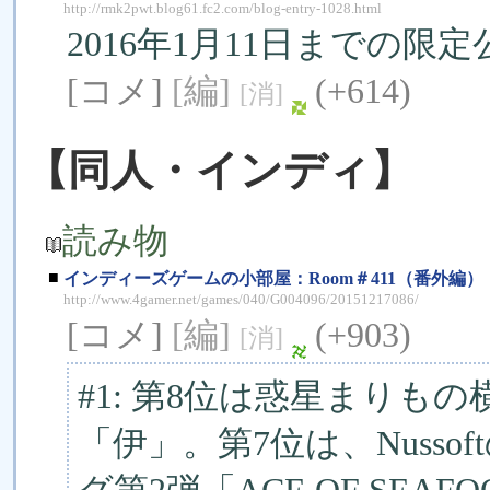
http://rmk2pwt.blog61.fc2.com/blog-entry-1028.html
2016年1月11日までの限
[コメ]
[編]
(+614)
[消]
【同人・インディ】
読み物
■
インディーズゲームの小部屋：Room＃411（番外編）「
http://www.4gamer.net/games/040/G004096/20151217086/
[コメ]
[編]
(+903)
[消]
#1: 第8位は惑星まりも
「伊」。第7位は、Nuss