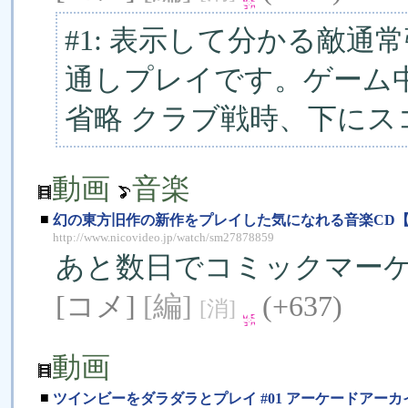
#1: 表示して分かる敵通
通しプレイです。ゲーム
省略 クラブ戦時、下にス
動画
音楽
■
幻の東方旧作の新作をプレイした気になれる音楽CD【
http://www.nicovideo.jp/watch/sm27878859
あと数日でコミックマー
[コメ]
[編]
(+637)
[消]
動画
■
ツインビーをダラダラとプレイ #01 アーケードアーカイ