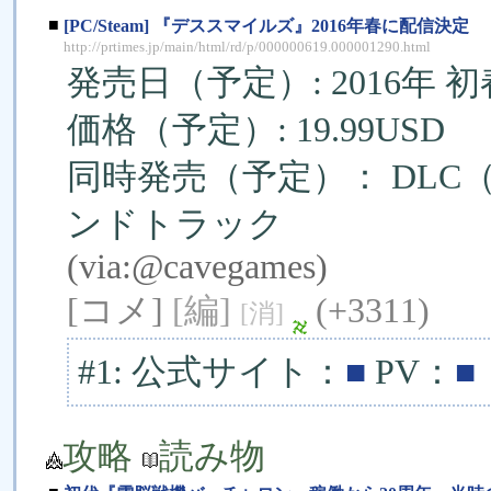
■
[PC/Steam] 『デススマイルズ』2016年春に配信決定
http://prtimes.jp/main/html/rd/p/000000619.000001290.html
発売日（予定）: 2016年 初
価格（予定）: 19.99USD
同時発売（予定）： DL
ンドトラック
(via:
@cavegames
)
[コメ]
[編]
(+3311)
[消]
#1: 公式サイト：
■
PV：
■
攻略
読み物