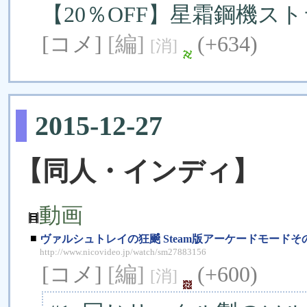
【20％OFF】星霜鋼機
[コメ]
[編]
(+634)
[消]
2015-12-27
【同人・インディ】
動画
■
ヴァルシュトレイの狂飇 Steam版アーケードモードそ
http://www.nicovideo.jp/watch/sm27883156
[コメ]
[編]
(+600)
[消]