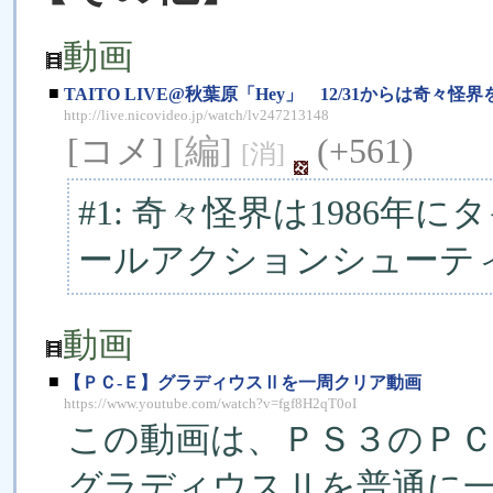
動画
■
TAITO LIVE@秋葉原「Hey」 12/31からは奇々怪
http://live.nicovideo.jp/watch/lv247213148
[コメ]
[編]
(+561)
[消]
#1: 奇々怪界は1986
ールアクションシューテ
動画
■
【ＰＣ-Ｅ】グラディウスⅡを一周クリア動画
https://www.youtube.com/watch?v=fgf8H2qT0oI
この動画は、ＰＳ３のＰ
グラディウスⅡを普通に