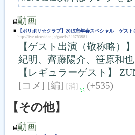
動画
■
【ポリポリ☆クラブ】2015忘年会スペシャル ゲストに
http://live.nicovideo.jp/gate/lv246753981
【ゲスト出演（敬称略）】
紀明、齊藤陽介、笹原和也
【レギュラーゲスト】 Z
[コメ]
[編]
(+535)
[消]
【その他】
動画