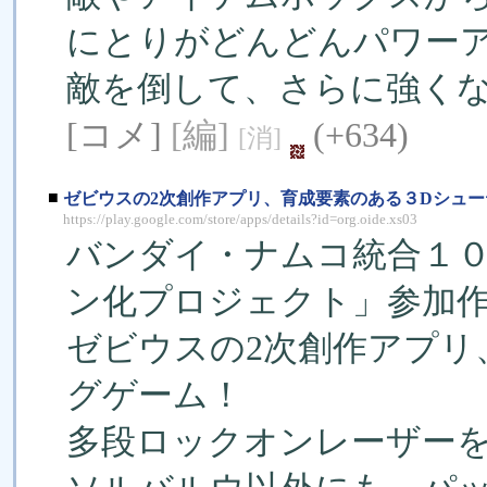
にとりがどんどんパワーア
敵を倒して、さらに強くな
[コメ]
[編]
(+634)
[消]
■
ゼビウスの2次創作アプリ、育成要素のある３Dシューティ
https://play.google.com/store/apps/details?id=org.oide.xs03
バンダイ・ナムコ統合１０
ン化プロジェクト」参加
ゼビウスの2次創作アプリ
グゲーム！
多段ロックオンレーザー