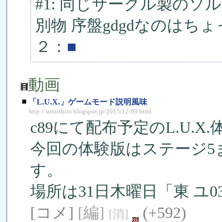
#1: 同じサークル製の
別物 序盤gdgdなのはち
２：
■
動画
■
「L.U.X.」ゲームモード説明風味
http://sumishiro.blogspot.jp/2015/12/89.html
c89にて配布予定のL.U.
今回の体験版はステージ5
す。
場所は31日木曜日「東 ユ
[コメ]
[編]
(+592)
[消]