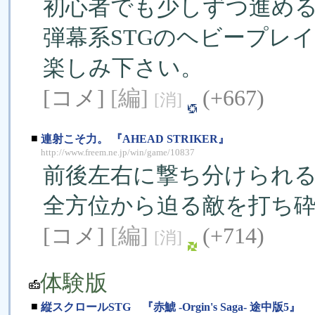
初心者でも少しずつ進め
弾幕系STGのヘビープレ
楽しみ下さい。
[コメ]
[編]
(+667)
[消]
■
連射こそ力。 『AHEAD STRIKER』
http://www.freem.ne.jp/win/game/10837
前後左右に撃ち分けられ
全方位から迫る敵を打ち砕
[コメ]
[編]
(+714)
[消]
体験版
■
縦スクロールSTG 『赤鯱 -Orgin's Saga- 途中版5』