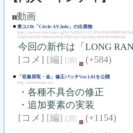
動画
■
東ユ13b「Circle-AY.Info」の出展物
http://circle-ay.info/index.cgi?p=%282015.12.30%29%E6%
5%B1%95%E7%89%A9%E3%81%A7%E3%81%99%E3%80%82
今回の新作は「LONG RAN
[コメ]
[編]
(+584)
[消]
■
「収集荷取・金」修正パッチVer.1.01を公開
http://www.tasofro.net/
・各種不具合の修正
・追加要素の実装
[コメ]
[編]
(+1154)
[消]