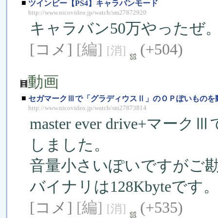
■
ツインビー【PS4】キャラバンモード
http://www.nicovideo.jp/watch/sm27872920
キャラバン50万やったぜ
[コメ]
[編]
(+504)
[消]
動画
■
セガマークⅢで「グラディウスⅡ」のＯＰぽいものを
http://www.nicovideo.jp/watch/sm27873814
master ever driv
しました。
音量小さいぽいですがご
バイナリは128Kbyteです
[コメ]
[編]
(+535)
[消]