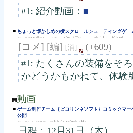
#1: 紹介動画：
■
■
ちょっと懐かしめの横スクロールシューティングゲーム「
http://www.dlsite.com/maniax/work/=/product_id/RJ168582.html
[コメ]
[編]
(+609)
[消]
#1: たくさんの装備を
かどうかもかねて、体験
動画
■
ゲーム制作チーム｛ピコリンネソフト｝コミックマーケット8
公開
http://picorinnesoft.web.fc2.com/index.html
日程：12月31日（木）