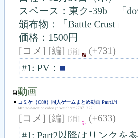
スペース：東ク-39b 「do
頒布物：「Battle Crust」
価格：1500円
[コメ]
[編]
(+731)
[消]
#1: PV：
■
動画
■
コミケ（C89）同人ゲームまとめ動画 Part1/4
http://www.nicovideo.jp/watch/sm27871227
[コメ]
[編]
(+633)
[消]
#1: Part2以降はリンクを参