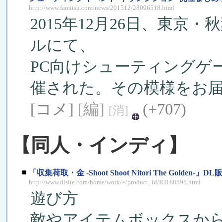
http://www.famitsu.com/news/201512/28096518.html
2015年12月26日、東
ルにて、
PC向けシューティングゲ
催された。その模様をお
[コメ]
[編]
(+707)
[消]
【同人・インディ】
■
「収集荷取・金 -Shoot Shoot Nitori The Golden-」
http://www.dlsite.com/home/work/=/product_id/RJ168595.html
遊び方
敵やアイテムボックスか