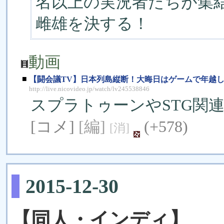
名以上の実況者たちが集
雌雄を決する！
動画
■
【闘会議TV】日本列島縦断！大晦日はゲームで年越し生放
http://live.nicovideo.jp/watch/lv245538846
スプラトゥーンやSTG関
[コメ]
[編]
(+578)
[消]
2015-12-30
【同人・インディ】