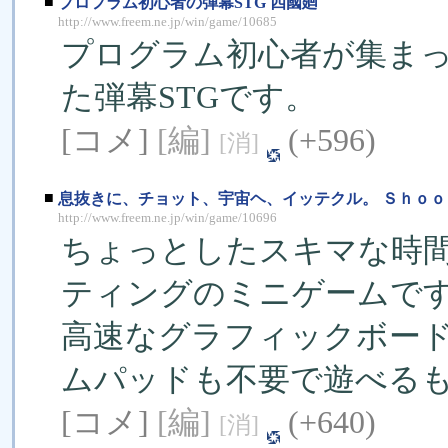
■
プロフラム初心者の弾幕STG 四國廻
http://www.freem.ne.jp/win/game/10685
プログラム初心者が集ま
た弾幕STGです。
[コメ]
[編]
(+596)
[消]
■
息抜きに、チョット、宇宙ヘ、イッテクル。 Ｓｈｏ
http://www.freem.ne.jp/win/game/10696
ちょっとしたスキマな時
ティングのミニゲームで
高速なグラフィックボー
ムパッドも不要で遊べる
[コメ]
[編]
(+640)
[消]