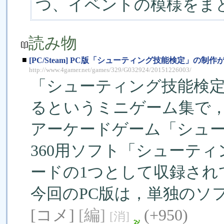
つ、イベントの模様をま
読み物
■
[PC/Steam] PC版「シューティング技能検定」
http://www.4gamer.net/games/329/G032924/20151226003/
「シューティング技能検定
るというミニゲーム集で
アーケードゲーム「シューテ
360用ソフト「シューティ
ードの1つとして収録され
今回のPC版は，単独のソ
[コメ]
[編]
(+950)
[消]