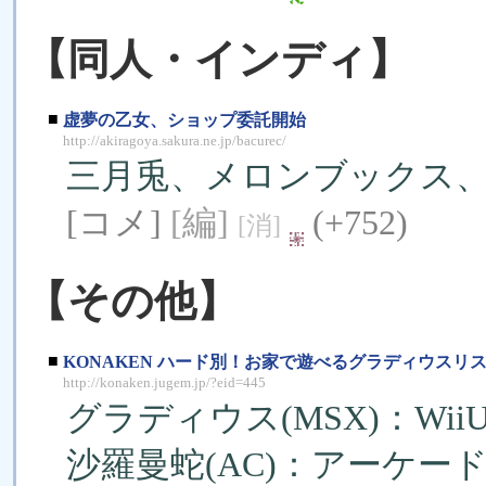
【同人・インディ】
■
虚夢の乙女、ショップ委託開始
http://akiragoya.sakura.ne.jp/bacurec/
三月兎、メロンブックス
[コメ]
[編]
(+752)
[消]
【その他】
■
KONAKEN ハード別！お家で遊べるグラディウスリスト(2
http://konaken.jugem.jp/?eid=445
グラディウス(MSX)：W
沙羅曼蛇(AC)：アーケ