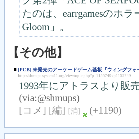
グ第2弾「ACE OF SE
たのは、earrgamesのホラ
Gloom」。
【その他】
■
[PCB] 未発売のアーケードゲーム基板『ウィングフ
http://shmups.system11.org/viewtopic.php?p=1155749#p1155749
1993年にアトラスより販
(via:
@shmups
)
[コメ]
[編]
(+1190)
[消]