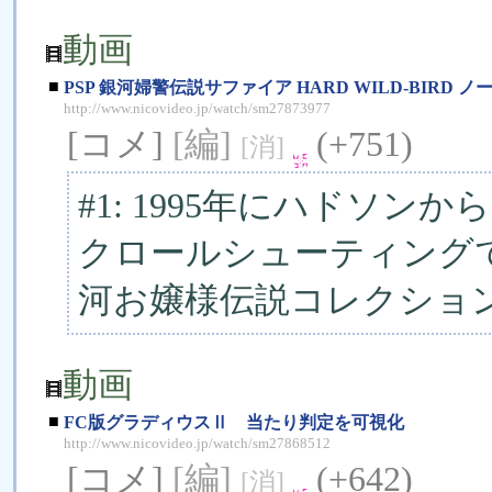
動画
■
PSP 銀河婦警伝説サファイア HARD WILD-BIRD 
http://www.nicovideo.jp/watch/sm27873977
[コメ]
[編]
(+751)
[消]
#1: 1995年にハドソ
クロールシューティングで、
河お嬢様伝説コレクショ
動画
■
FC版グラディウスⅡ 当たり判定を可視化
http://www.nicovideo.jp/watch/sm27868512
[コメ]
[編]
(+642)
[消]