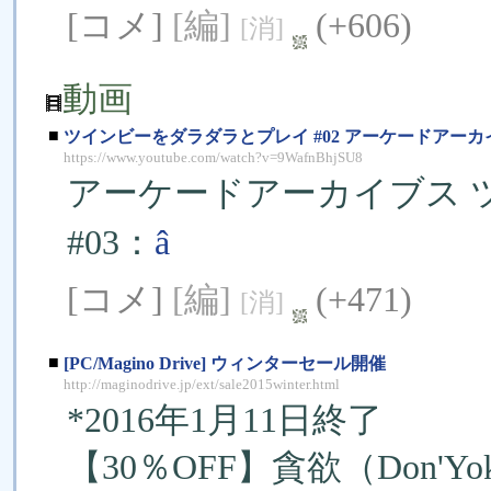
[コメ]
[編]
(+606)
[消]
動画
■
ツインビーをダラダラとプレイ #02 アーケードアー
https://www.youtube.com/watch?v=9WafnBhjSU8
アーケードアーカイブス 
#03：
â
[コメ]
[編]
(+471)
[消]
■
[PC/Magino Drive] ウィンターセール開催
http://maginodrive.jp/ext/sale2015winter.html
*2016年1月11日終了
【30％OFF】貪欲（Don'Yok