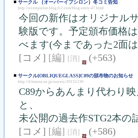
■
サークル ｛オーバーイプシロン｝冬コミ告知
http://overepsilon.blog.fc2.com/blog-entry-47.html
今回の新作はオリジナルサイ
験版です。予定頒布価格は
べます(今まであった2面
[コメ]
[編]
(+563)
[消]
■
サークル[OBLIQUEGLASS]C89の頒布物のお知らせ
http://d.hatena.ne.jp/sorcery/20151230
C89からあんまり代わり
と、
未公開の過去作STG2本の
[コメ]
[編]
(+586)
[消]