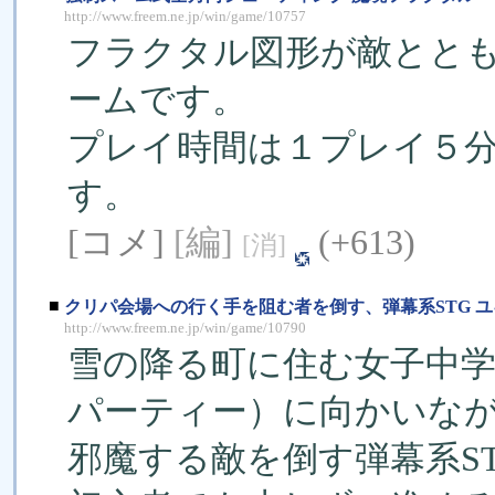
http://www.freem.ne.jp/win/game/10757
フラクタル図形が敵とと
ームです。
プレイ時間は１プレイ５
す。
[コメ]
[編]
(+613)
[消]
■
クリパ会場への行く手を阻む者を倒す、弾幕系STG ユ
http://www.freem.ne.jp/win/game/10790
雪の降る町に住む女子中
パーティー）に向かいな
邪魔する敵を倒す弾幕系S