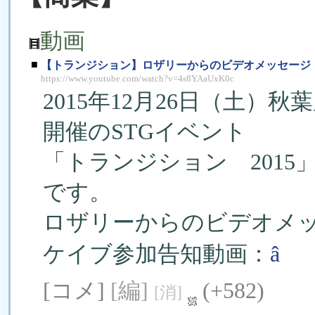
動画
■
【トランジション】ロザリーからのビデオメッセージ
https://www.youtube.com/watch?v=4s8YAaUxK0c
2015年12月26日（土）
開催のSTGイベント
「トランジション 201
です。
ロザリーからのビデオメ
ケイブ参加告知動画：
â
[コメ]
[編]
(+582)
[消]