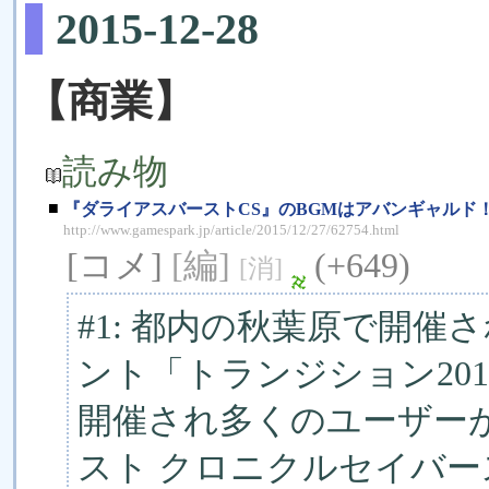
2015-12-28
【商業】
読み物
■
『ダライアスバーストCS』のBGMはアバンギャルド
http://www.gamespark.jp/article/2015/12/27/62754.html
[コメ]
[編]
(+649)
[消]
#1: 都内の秋葉原で開
ント「トランジション20
開催され多くのユーザー
スト クロニクルセイバ