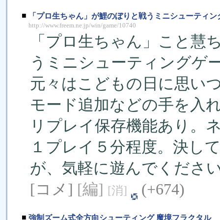
■
「プロ生ちゃん」が鯉のぼりと戦うミニシューティングゲ
http://www.freem.ne.jp/win/game/10740
「プロ生ちゃん」こと慧
うミニシューティングゲ
元々はこどもの日に思い
モード追加などの手を入
リプレイ保存機能あり。
１プレイ５分程度。決し
が、気軽に遊んでくださ
[コメ]
[編]
(+674)
[消]
■
強制ズーム式全方向シューティング 魔境フラクタル