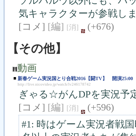
ソルバルウ以外にも、パ
気キャラクターが参戦し
[コメ]
[編]
(+676)
[消]
【その他】
動画
■
新春ゲーム実況国とり合戦2016【闘TV】 開演25:00
http://live.nicovideo.jp/watch/lv246178742
ぎゃる☆がんDPを実況予
[コメ]
[編]
(+596)
[消]
#1: 時はゲーム実況者戦